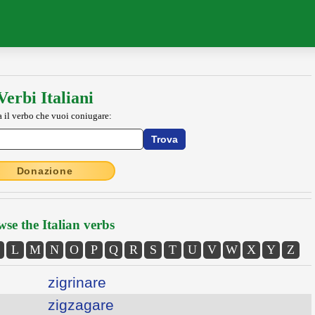
Verbi Italiani
a il verbo che vuoi coniugare:
Donazione
se the Italian verbs
L
M
N
O
P
Q
R
S
T
U
V
W
X
Y
Z
zigrinare
zigzagare