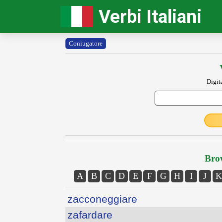
Verbi Italiani
Coniugatore
Digit
Brow
A
B
C
D
E
F
G
H
I
J
K
zacconeggiare
zafardare