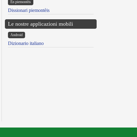
Ën piemontèis
Dissionari piemontèis
Le nostre applicazioni mobili
Android
Dizionario italiano