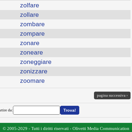
zolfare
zollare
zombare
zompare
zonare
zoneare
zoneggiare
zonizzare
zoomare
pagina successiva ›
rtire da:
© 2005-2029 - Tutti i diritti riservati - Olivetti Media Communication