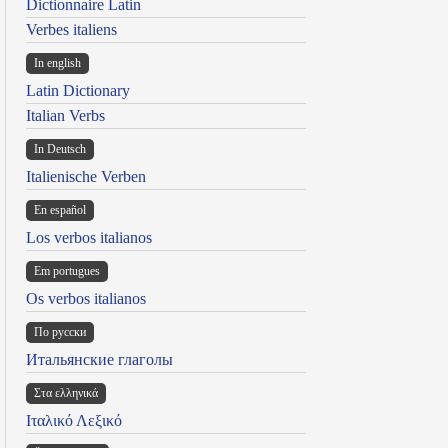
Dictionnaire Latin
Verbes italiens
In english
Latin Dictionary
Italian Verbs
In Deutsch
Italienische Verben
En español
Los verbos italianos
Em portugues
Os verbos italianos
По русски
Итальянские глаголы
Στα ελληνικά
Ιταλικό Λεξικό