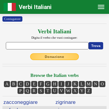
Verbi Italiani
Coniugatore
Verbi Italiani
Digita il verbo che vuoi coniugare:
Donazione
Browse the Italian verbs
A
B
C
D
E
F
G
H
I
J
K
L
M
N
O
P
Q
R
S
T
U
V
W
X
Y
Z
zacconeggiare
zigrinare