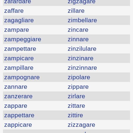
zafardare
zigzagare
zaffare
zillare
zagagliare
zimbellare
zampare
zincare
zampeggiare
zinnare
zampettare
zinzilulare
zampicare
zinzinare
zampillare
zinzinnare
zampognare
zipolare
zannare
zippare
zanzerare
zirlare
zappare
zittare
zappettare
zittire
zappicare
zizzagare