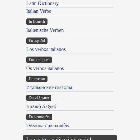
Latin Dictionary
Italian Verbs
In Deutsch
Italienische Verben
En español
Los verbos italianos
Em portugues
Os verbos italianos
По русски
Итальянские глаголы
Στα ελληνικά
Ιταλικό Λεξικό
Ën piemontèis
Dissionari piemontèis
Le nostre applicazioni mobili