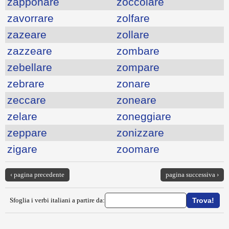
zapponare
zoccolare
zavorrare
zolfare
zazeare
zollare
zazzeare
zombare
zebellare
zompare
zebrare
zonare
zeccare
zoneare
zelare
zoneggiare
zeppare
zonizzare
zigare
zoomare
‹ pagina precedente
pagina successiva ›
Sfoglia i verbi italiani a partire da: