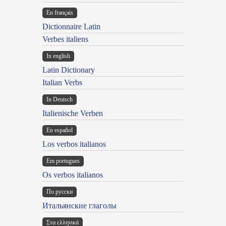
En français
Dictionnaire Latin
Verbes italiens
In english
Latin Dictionary
Italian Verbs
In Deutsch
Italienische Verben
En español
Los verbos italianos
Em portugues
Os verbos italianos
По русски
Итальянские глаголы
Στα ελληνικά