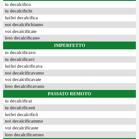
io decalcifico
tu decalcifichi
lui/lei decalcifica
noi decalcifichiamo
voi decalcificate
loro decalcificano
IMPERFETTO
io decalcificavo
tu decalcificavi
lui/lei decalcificava
noi decalcificavamo
voi decalcificavate
loro decalcificavano
PASSATO REMOTO
io decalcificai
tu decalcificasti
lui/lei decalcificò
noi decalcificammo
voi decalcificaste
loro decalcificarono