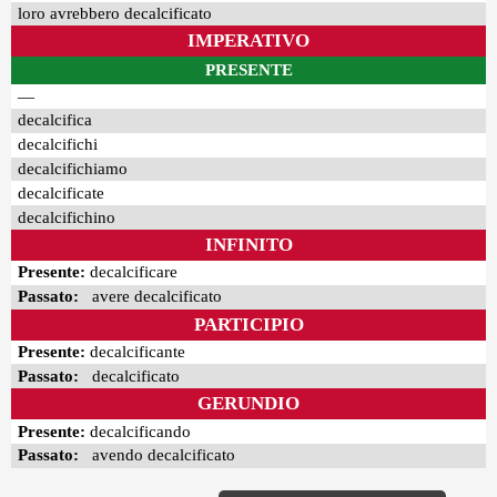
loro avrebbero decalcificato
IMPERATIVO
PRESENTE
—
decalcifica
decalcifichi
decalcifichiamo
decalcificate
decalcifichino
INFINITO
Presente:
decalcificare
Passato:
avere decalcificato
PARTICIPIO
Presente:
decalcificante
Passato:
decalcificato
GERUNDIO
Presente:
decalcificando
Passato:
avendo decalcificato