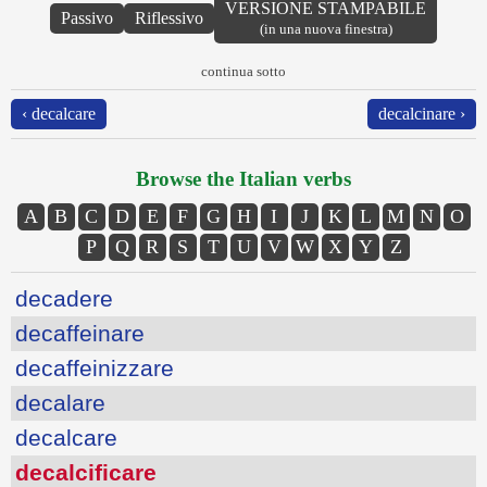
VERSIONE STAMPABILE
Passivo
Riflessivo
(in una nuova finestra)
continua sotto
‹ decalcare
decalcinare ›
Browse the Italian verbs
A
B
C
D
E
F
G
H
I
J
K
L
M
N
O
P
Q
R
S
T
U
V
W
X
Y
Z
decadere
decaffeinare
decaffeinizzare
decalare
decalcare
decalcificare