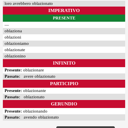
loro avrebbero oblazionato
IMPERATIVO
PRESENTE
—
oblaziona
oblazioni
oblazioniamo
oblazionate
oblazionino
INFINITO
Presente:
oblazionare
Passato:
avere oblazionato
PARTICIPIO
Presente:
oblazionante
Passato:
oblazionato
GERUNDIO
Presente:
oblazionando
Passato:
avendo oblazionato