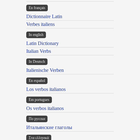
En français
Dictionnaire Latin
Verbes italiens
In english
Latin Dictionary
Italian Verbs
In Deutsch
Italienische Verben
En español
Los verbos italianos
Em portugues
Os verbos italianos
По русски
Итальянские глаголы
Στα ελληνικά