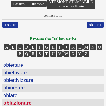
VERSIONE STAMPABILE
Passivo
Riflessivo
(in una nuova finestra)
continua sotto
‹ oblare
obliare ›
Browse the Italian verbs
A
B
C
D
E
F
G
H
I
J
K
L
M
N
O
P
Q
R
S
T
U
V
W
X
Y
Z
obiettare
obiettivare
obiettivizzare
obiurgare
oblare
oblazionare