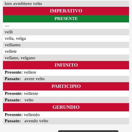
loro avrebbero velto
IMPERATIVO
PRESENTE
—
velli
vella, velga
velliamo
vellete
vellano, velgano
INFINITO
Presente:
vellere
Passato:
avere velto
PARTICIPIO
Presente:
vellente
Passato:
velto
GERUNDIO
Presente:
vellendo
Passato:
avendo velto