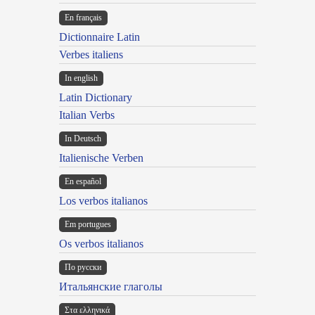
En français
Dictionnaire Latin
Verbes italiens
In english
Latin Dictionary
Italian Verbs
In Deutsch
Italienische Verben
En español
Los verbos italianos
Em portugues
Os verbos italianos
По русски
Итальянские глаголы
Στα ελληνικά