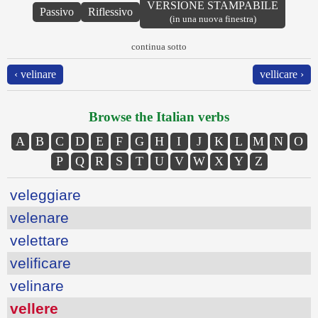
VERSIONE STAMPABILE
Passivo
Riflessivo
(in una nuova finestra)
continua sotto
‹ velinare
vellicare ›
Browse the Italian verbs
A
B
C
D
E
F
G
H
I
J
K
L
M
N
O
P
Q
R
S
T
U
V
W
X
Y
Z
veleggiare
velenare
velettare
velificare
velinare
vellere