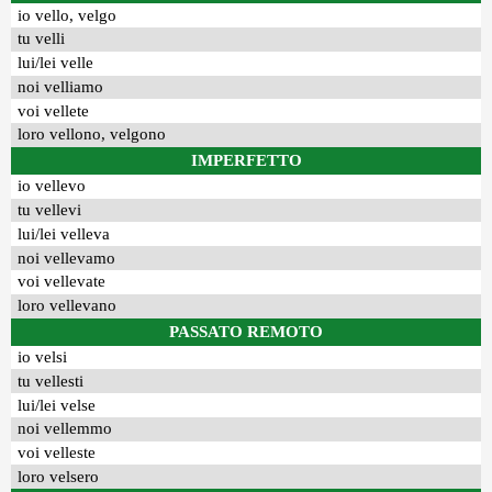
io vello, velgo
tu velli
lui/lei velle
noi velliamo
voi vellete
loro vellono, velgono
IMPERFETTO
io vellevo
tu vellevi
lui/lei velleva
noi vellevamo
voi vellevate
loro vellevano
PASSATO REMOTO
io velsi
tu vellesti
lui/lei velse
noi vellemmo
voi velleste
loro velsero