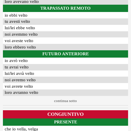
loro avevano velto
TRAPASSATO REMOTO
io ebbi velto
tu avesti velto
lui/lei ebbe velto
noi avemmo velto
voi aveste velto
loro ebbero velto
FUTURO ANTERIORE
io avrò velto
tu avrai velto
lui/lei avrà velto
noi avremo velto
voi avrete velto
loro avranno velto
continua sotto
CONGIUNTIVO
PRESENTE
che io vella, velga