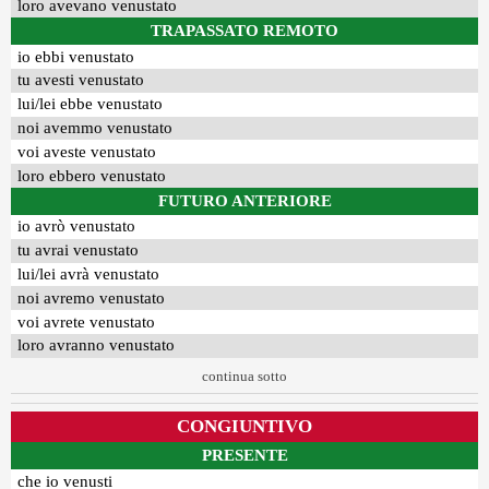
loro avevano venustato
TRAPASSATO REMOTO
io ebbi venustato
tu avesti venustato
lui/lei ebbe venustato
noi avemmo venustato
voi aveste venustato
loro ebbero venustato
FUTURO ANTERIORE
io avrò venustato
tu avrai venustato
lui/lei avrà venustato
noi avremo venustato
voi avrete venustato
loro avranno venustato
continua sotto
CONGIUNTIVO
PRESENTE
che io venusti