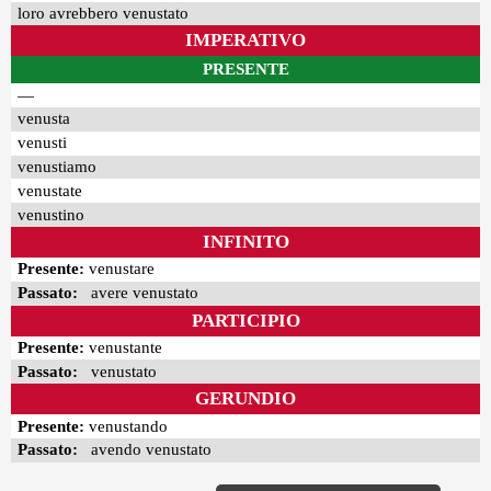
loro avrebbero venustato
IMPERATIVO
PRESENTE
—
venusta
venusti
venustiamo
venustate
venustino
INFINITO
Presente:
venustare
Passato:
avere venustato
PARTICIPIO
Presente:
venustante
Passato:
venustato
GERUNDIO
Presente:
venustando
Passato:
avendo venustato