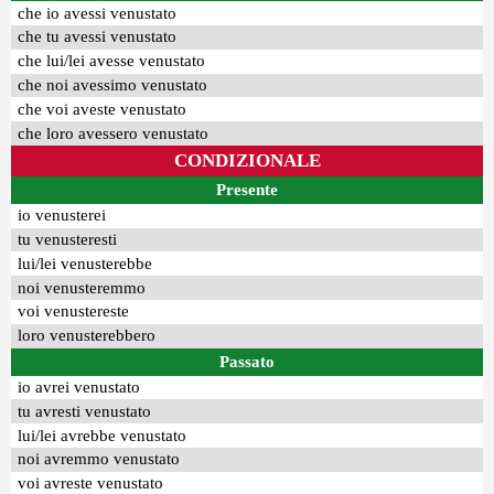
che io avessi venustato
che tu avessi venustato
che lui/lei avesse venustato
che noi avessimo venustato
che voi aveste venustato
che loro avessero venustato
CONDIZIONALE
Presente
io venusterei
tu venusteresti
lui/lei venusterebbe
noi venusteremmo
voi venustereste
loro venusterebbero
Passato
io avrei venustato
tu avresti venustato
lui/lei avrebbe venustato
noi avremmo venustato
voi avreste venustato