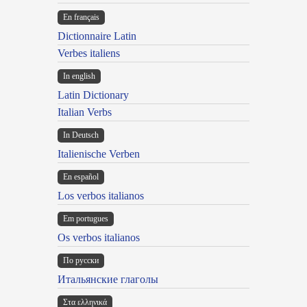
En français
Dictionnaire Latin
Verbes italiens
In english
Latin Dictionary
Italian Verbs
In Deutsch
Italienische Verben
En español
Los verbos italianos
Em portugues
Os verbos italianos
По русски
Итальянские глаголы
Στα ελληνικά