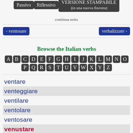
VERSIONE STAMPABILE
Passivo
Riflessivo
(in una nuova finestra)
continua sotto
‹ ventosare
verbalizzare ›
Browse the Italian verbs
A
B
C
D
E
F
G
H
I
J
K
L
M
N
O
P
Q
R
S
T
U
V
W
X
Y
Z
ventare
venteggiare
ventilare
ventolare
ventosare
venustare