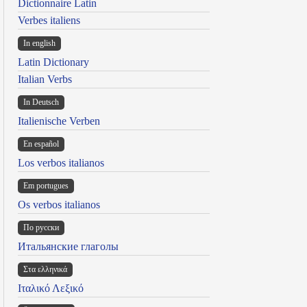
Dictionnaire Latin
Verbes italiens
In english
Latin Dictionary
Italian Verbs
In Deutsch
Italienische Verben
En español
Los verbos italianos
Em portugues
Os verbos italianos
По русски
Итальянские глаголы
Στα ελληνικά
Ιταλικό Λεξικό