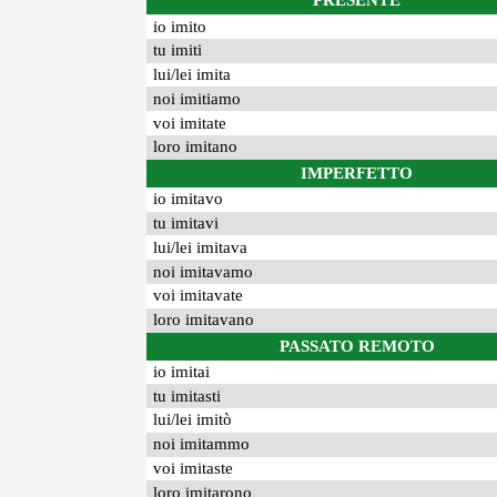
PRESENTE
io imito
tu imiti
lui/lei imita
noi imitiamo
voi imitate
loro imitano
IMPERFETTO
io imitavo
tu imitavi
lui/lei imitava
noi imitavamo
voi imitavate
loro imitavano
PASSATO REMOTO
io imitai
tu imitasti
lui/lei imitò
noi imitammo
voi imitaste
loro imitarono