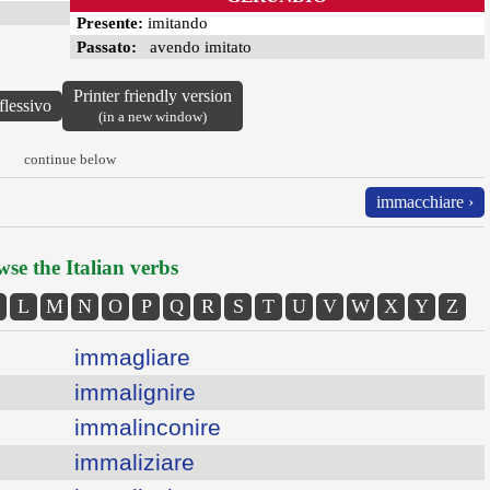
Presente:
imitando
Passato:
avendo imitato
Printer friendly version
flessivo
(in a new window)
continue below
immacchiare ›
se the Italian verbs
L
M
N
O
P
Q
R
S
T
U
V
W
X
Y
Z
immagliare
immalignire
immalinconire
immaliziare