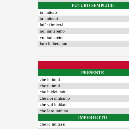
FUTURO SEMPLICE
io imiterò
tu imiterai
lui/lei imiterà
noi imiteremo
voi imiterete
loro imiteranno
PRESENTE
che io imiti
che tu imiti
che lui/lei imiti
che noi imitiamo
che voi imitiate
che loro imitino
IMPERFETTO
che io imitassi