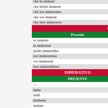
che tu imitassi
che lui/lei imitasse
che noi imitassimo
che voi imitaste
che loro imitassero
Presente
io imiterei
tu imiteresti
lui/lei imiterebbe
noi imiteremmo
voi imitereste
loro imiterebbero
IMPERATIVO
PRESENTE
—
imita
imiti
imitiamo
imitate