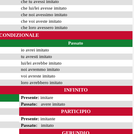
che tu avessi imitato
che lui/lei avesse imitato
che noi avessimo imitato
che voi aveste imitato
che loro avessero imitato
CONDIZIONALE
Passato
io avrei imitato
tu avresti imitato
lui/lei avrebbe imitato
noi avremmo imitato
voi avreste imitato
loro avrebbero imitato
INFINITO
Presente:
imitare
Passato:
avere imitato
PARTICIPIO
Presente:
imitante
Passato:
imitato
GERUNDIO