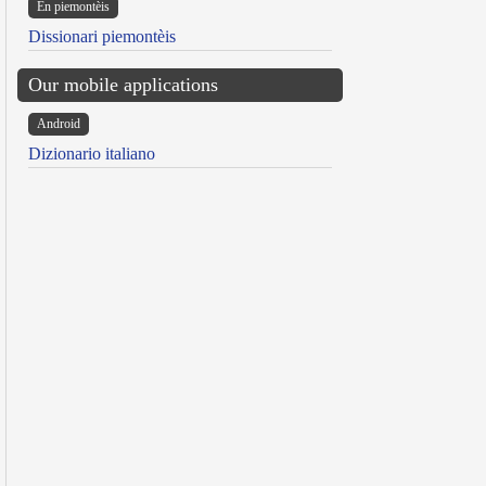
Ën piemontèis
Dissionari piemontèis
Our mobile applications
Android
Dizionario italiano