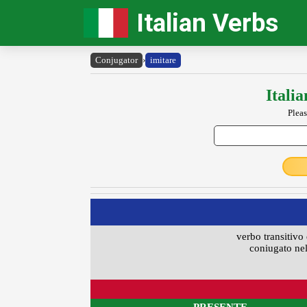
Italian Verbs
Conjugator
›
imitare
Itali
Pleas
verbo transitivo 
coniugato nel