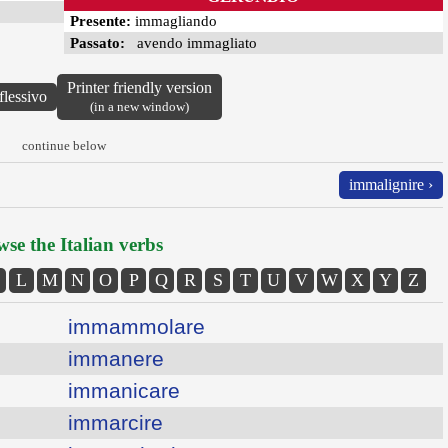
Presente:
immagliando
Passato:
avendo immagliato
Printer friendly version
flessivo
(in a new window)
continue below
immalignire ›
se the Italian verbs
L
M
N
O
P
Q
R
S
T
U
V
W
X
Y
Z
immammolare
immanere
immanicare
immarcire