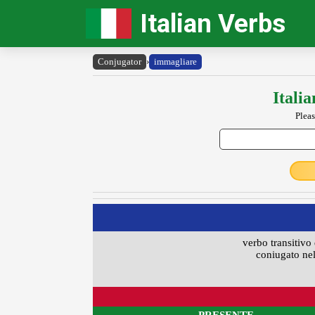
Italian Verbs
Conjugator
›
immagliare
Itali
Pleas
verbo transitivo 
coniugato nel