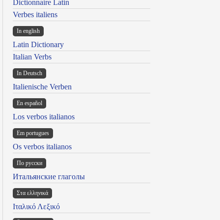
Dictionnaire Latin
Verbes italiens
In english
Latin Dictionary
Italian Verbs
In Deutsch
Italienische Verben
En español
Los verbos italianos
Em portugues
Os verbos italianos
По русски
Итальянские глаголы
Στα ελληνικά
Ιταλικό Λεξικό