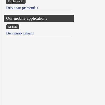
Ën piemontèis
Dissionari piemontèis
Our mobile applications
Android
Dizionario italiano