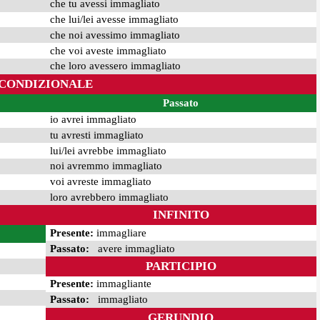
che tu avessi immagliato
che lui/lei avesse immagliato
che noi avessimo immagliato
che voi aveste immagliato
che loro avessero immagliato
CONDIZIONALE
Passato
io avrei immagliato
tu avresti immagliato
lui/lei avrebbe immagliato
noi avremmo immagliato
voi avreste immagliato
loro avrebbero immagliato
INFINITO
Presente:
immagliare
Passato:
avere immagliato
PARTICIPIO
Presente:
immagliante
Passato:
immagliato
GERUNDIO