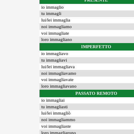
PRESENTE
io immaglio
tu immagli
lui/lei immaglia
noi immagliamo
voi immagliate
loro immagliano
IMPERFETTO
io immagliavo
tu immagliavi
lui/lei immagliava
noi immagliavamo
voi immagliavate
loro immagliavano
PASSATO REMOTO
io immagliai
tu immagliasti
lui/lei immagliò
noi immagliammo
voi immagliaste
loro immagliarono