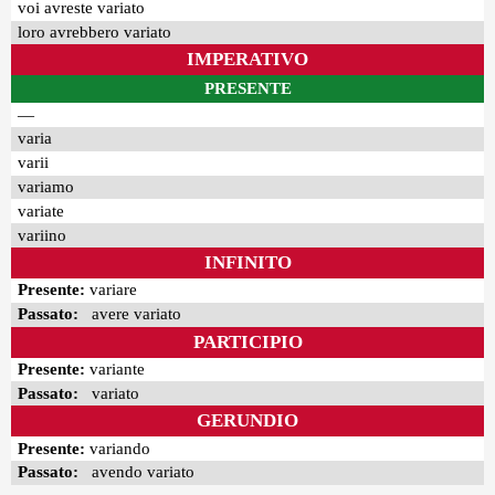
voi avreste variato
loro avrebbero variato
IMPERATIVO
PRESENTE
—
varia
varii
variamo
variate
variino
INFINITO
Presente:
variare
Passato:
avere variato
PARTICIPIO
Presente:
variante
Passato:
variato
GERUNDIO
Presente:
variando
Passato:
avendo variato