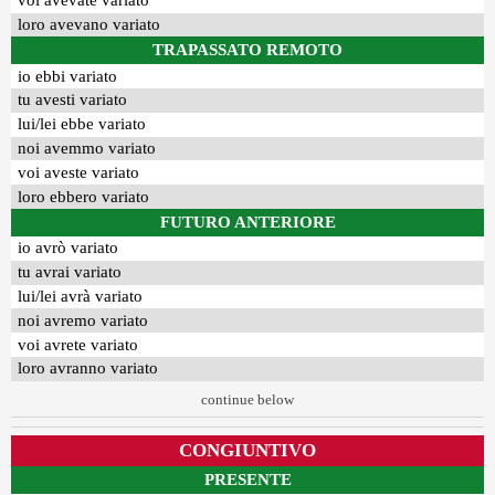
voi avevate variato
loro avevano variato
TRAPASSATO REMOTO
io ebbi variato
tu avesti variato
lui/lei ebbe variato
noi avemmo variato
voi aveste variato
loro ebbero variato
FUTURO ANTERIORE
io avrò variato
tu avrai variato
lui/lei avrà variato
noi avremo variato
voi avrete variato
loro avranno variato
continue below
CONGIUNTIVO
PRESENTE