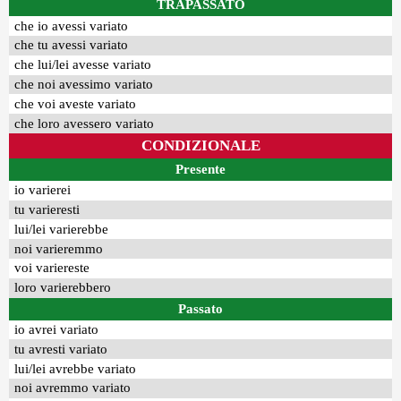
TRAPASSATO
che io avessi variato
che tu avessi variato
che lui/lei avesse variato
che noi avessimo variato
che voi aveste variato
che loro avessero variato
CONDIZIONALE
Presente
io varierei
tu varieresti
lui/lei varierebbe
noi varieremmo
voi variereste
loro varierebbero
Passato
io avrei variato
tu avresti variato
lui/lei avrebbe variato
noi avremmo variato