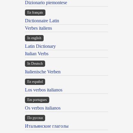
Dizionario piemontese
En français
Dictionnaire Latin
Verbes italiens
In english
Latin Dictionary
Italian Verbs
In Deutsch
Italienische Verben
En español
Los verbos italianos
Em portugues
Os verbos italianos
По русски
Итальянские глаголы