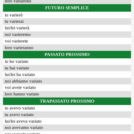
loro variarono
FUTURO SEMPLICE
io varierò
tu varierai
lui/lei varierà
noi varieremo
voi varierete
loro varieranno
PASSATO PROSSIMO
io ho variato
tu hai variato
lui/lei ha variato
noi abbiamo variato
voi avete variato
loro hanno variato
TRAPASSATO PROSSIMO
io avevo variato
tu avevi variato
lui/lei aveva variato
noi avevamo variato