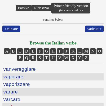
Printer friendly version
Passivo
Riflessivo
(in a new window)
continue below
‹ varcare
varicare ›
Browse the Italian verbs
A
B
C
D
E
F
G
H
I
J
K
L
M
N
O
P
Q
R
S
T
U
V
W
X
Y
Z
vanvereggiare
vaporare
vaporizzare
varare
varcare