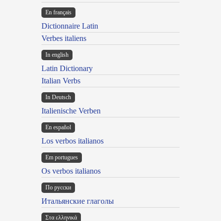
En français
Dictionnaire Latin
Verbes italiens
In english
Latin Dictionary
Italian Verbs
In Deutsch
Italienische Verben
En español
Los verbos italianos
Em portugues
Os verbos italianos
По русски
Итальянские глаголы
Στα ελληνικά