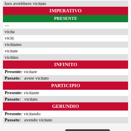
loro avrebbero vicitato
IMPERATIVO
PRESENTE
—
vicita
viciti
vicitiamo
vicitate
vicitino
INFINITO
Presente:
vicitare
Passato:
avere vicitato
PARTICIPIO
Presente:
vicitante
Passato:
vicitato
GERUNDIO
Presente:
vicitando
Passato:
avendo vicitato