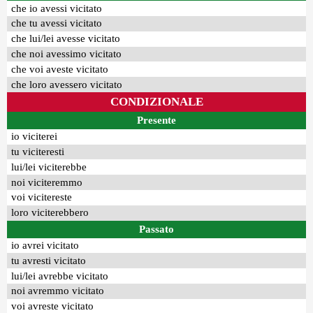
che io avessi vicitato
che tu avessi vicitato
che lui/lei avesse vicitato
che noi avessimo vicitato
che voi aveste vicitato
che loro avessero vicitato
CONDIZIONALE
Presente
io viciterei
tu viciteresti
lui/lei viciterebbe
noi viciteremmo
voi vicitereste
loro viciterebbero
Passato
io avrei vicitato
tu avresti vicitato
lui/lei avrebbe vicitato
noi avremmo vicitato
voi avreste vicitato