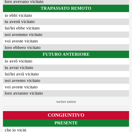
loro avevano vicitato
TRAPASSATO REMOTO
io ebbi vicitato
tu avesti vicitato
lui/lei ebbe vicitato
noi avemmo vicitato
voi aveste vicitato
loro ebbero vicitato
FUTURO ANTERIORE
io avrò vicitato
tu avrai vicitato
lui/lei avrà vicitato
noi avremo vicitato
voi avrete vicitato
loro avranno vicitato
weiter unten
CONGIUNTIVO
PRESENTE
che io viciti