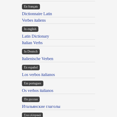
En français
Dictionnaire Latin
Verbes italiens
In english
Latin Dictionary
Italian Verbs
In Deutsch
Italienische Verben
En español
Los verbos italianos
Em portugues
Os verbos italianos
По русски
Итальянские глаголы
Στα ελληνικά