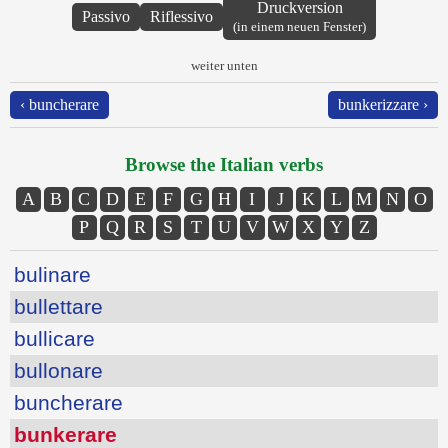
Druckversion
Passivo
Riflessivo
(in einem neuen Fenster)
weiter unten
‹ buncherare
bunkerizzare ›
Browse the Italian verbs
A
B
C
D
E
F
G
H
I
J
K
L
M
N
O
P
Q
R
S
T
U
V
W
X
Y
Z
bulinare
bullettare
bullicare
bullonare
buncherare
bunkerare