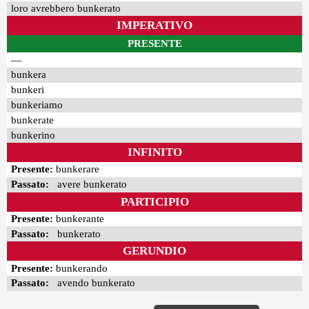
loro avrebbero bunkerato
IMPERATIVO
PRESENTE
—
bunkera
bunkeri
bunkeriamo
bunkerate
bunkerino
INFINITO
Presente:
bunkerare
Passato:
avere bunkerato
PARTICIPIO
Presente:
bunkerante
Passato:
bunkerato
GERUNDIO
Presente:
bunkerando
Passato:
avendo bunkerato