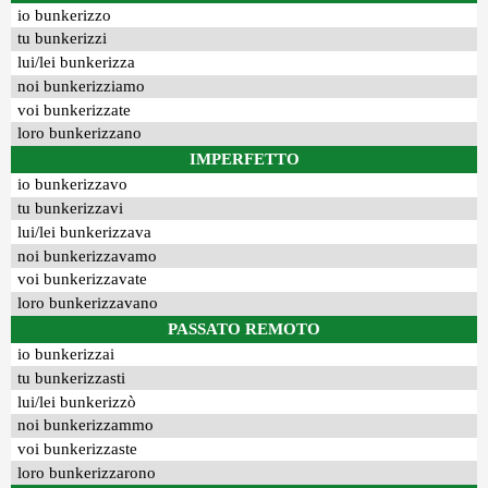
io bunkerizzo
tu bunkerizzi
lui/lei bunkerizza
noi bunkerizziamo
voi bunkerizzate
loro bunkerizzano
IMPERFETTO
io bunkerizzavo
tu bunkerizzavi
lui/lei bunkerizzava
noi bunkerizzavamo
voi bunkerizzavate
loro bunkerizzavano
PASSATO REMOTO
io bunkerizzai
tu bunkerizzasti
lui/lei bunkerizzò
noi bunkerizzammo
voi bunkerizzaste
loro bunkerizzarono