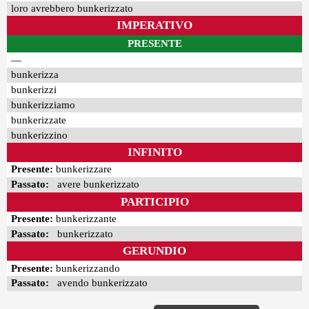
loro avrebbero bunkerizzato
IMPERATIVO
PRESENTE
—
bunkerizza
bunkerizzi
bunkerizziamo
bunkerizzate
bunkerizzino
INFINITO
Presente:
bunkerizzare
Passato:
avere bunkerizzato
PARTICIPIO
Presente:
bunkerizzante
Passato:
bunkerizzato
GERUNDIO
Presente:
bunkerizzando
Passato:
avendo bunkerizzato