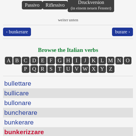
Druckversion
Passivo
Riflessivo
(in einem neuen Fenster)
weiter unten
‹ bunkerare
burare ›
Browse the Italian verbs
A
B
C
D
E
F
G
H
I
J
K
L
M
N
O
P
Q
R
S
T
U
V
W
X
Y
Z
bullettare
bullicare
bullonare
buncherare
bunkerare
bunkerizzare