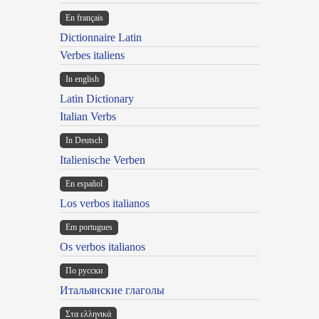
En français
Dictionnaire Latin
Verbes italiens
In english
Latin Dictionary
Italian Verbs
In Deutsch
Italienische Verben
En español
Los verbos italianos
Em portugues
Os verbos italianos
По русски
Итальянские глаголы
Στα ελληνικά