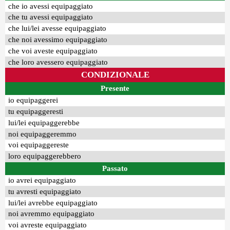
che io avessi equipaggiato
che tu avessi equipaggiato
che lui/lei avesse equipaggiato
che noi avessimo equipaggiato
che voi aveste equipaggiato
che loro avessero equipaggiato
CONDIZIONALE
Presente
io equipaggerei
tu equipaggeresti
lui/lei equipaggerebbe
noi equipaggeremmo
voi equipaggereste
loro equipaggerebbero
Passato
io avrei equipaggiato
tu avresti equipaggiato
lui/lei avrebbe equipaggiato
noi avremmo equipaggiato
voi avreste equipaggiato