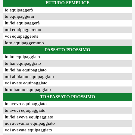
FUTURO SEMPLICE
io equipaggerò
tu equipaggerai
lui/lei equipaggerà
noi equipaggeremo
voi equipaggerete
loro equipaggeranno
PASSATO PROSSIMO
io ho equipaggiato
tu hai equipaggiato
lui/lei ha equipaggiato
noi abbiamo equipaggiato
voi avete equipaggiato
loro hanno equipaggiato
TRAPASSATO PROSSIMO
io avevo equipaggiato
tu avevi equipaggiato
lui/lei aveva equipaggiato
noi avevamo equipaggiato
voi avevate equipaggiato