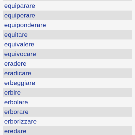
equiparare
equiperare
equiponderare
equitare
equivalere
equivocare
eradere
eradicare
erbeggiare
erbire
erbolare
erborare
erborizzare
eredare