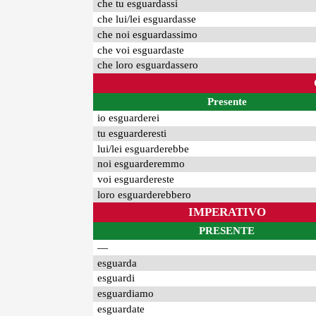
che tu esguardassi
che lui/lei esguardasse
che noi esguardassimo
che voi esguardaste
che loro esguardassero
Presente
io esguarderei
tu esguarderesti
lui/lei esguarderebbe
noi esguarderemmo
voi esguardereste
loro esguarderebbero
IMPERATIVO
PRESENTE
—
esguarda
esguardi
esguardiamo
esguardate