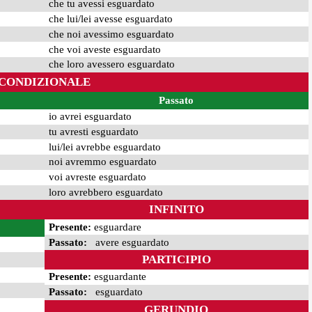
che tu avessi esguardato
che lui/lei avesse esguardato
che noi avessimo esguardato
che voi aveste esguardato
che loro avessero esguardato
CONDIZIONALE
Passato
io avrei esguardato
tu avresti esguardato
lui/lei avrebbe esguardato
noi avremmo esguardato
voi avreste esguardato
loro avrebbero esguardato
INFINITO
Presente:
esguardare
Passato:
avere esguardato
PARTICIPIO
Presente:
esguardante
Passato:
esguardato
GERUNDIO