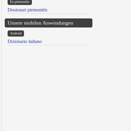
Ën piemontèis
Dissionari piemontèis
Unsere mobilen Anwendungen
Android
Dizionario italiano