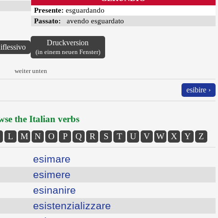
Presente:
esguardando
Passato:
avendo esguardato
Druckversion
iflessivo
(in einem neuen Fenster)
weiter unten
esibire ›
se the Italian verbs
L
M
N
O
P
Q
R
S
T
U
V
W
X
Y
Z
esimare
esimere
esinanire
esistenzializzare