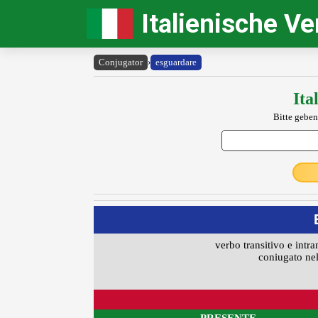
Italienische V
Conjugator
›
esguardare
Ita
Bitte geben
verbo transitivo e intra
coniugato nel