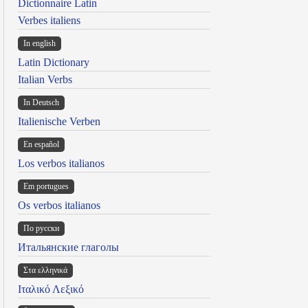
Dictionnaire Latin
Verbes italiens
In english
Latin Dictionary
Italian Verbs
In Deutsch
Italienische Verben
En español
Los verbos italianos
Em portugues
Os verbos italianos
По русски
Итальянские глаголы
Στα ελληνικά
Ιταλικό Λεξικό