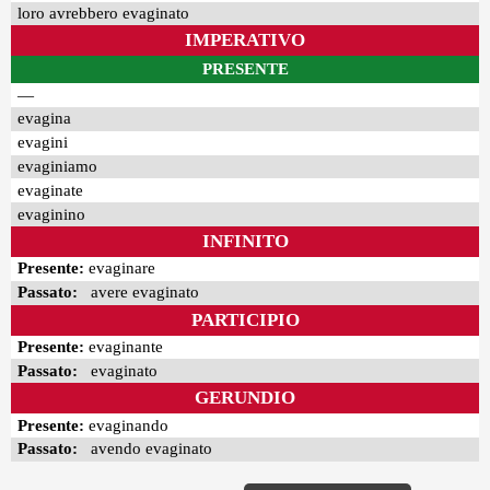
loro avrebbero evaginato
IMPERATIVO
PRESENTE
—
evagina
evagini
evaginiamo
evaginate
evaginino
INFINITO
Presente:
evaginare
Passato:
avere evaginato
PARTICIPIO
Presente:
evaginante
Passato:
evaginato
GERUNDIO
Presente:
evaginando
Passato:
avendo evaginato