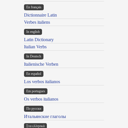
En français
Dictionnaire Latin
Verbes italiens
In english
Latin Dictionary
Italian Verbs
In Deutsch
Italienische Verben
En español
Los verbos italianos
Em portugues
Os verbos italianos
По русски
Итальянские глаголы
Στα ελληνικά