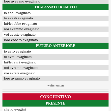
loro avevano evaginato
TRAPASSATO REMOTO
io ebbi evaginato
tu avesti evaginato
lui/lei ebbe evaginato
noi avemmo evaginato
voi aveste evaginato
loro ebbero evaginato
FUTURO ANTERIORE
io avrò evaginato
tu avrai evaginato
lui/lei avrà evaginato
noi avremo evaginato
voi avrete evaginato
loro avranno evaginato
weiter unten
CONGIUNTIVO
PRESENTE
che io evagini