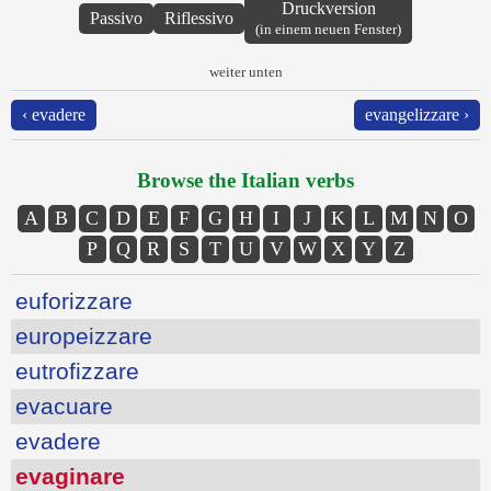
Druckversion
Passivo
Riflessivo
(in einem neuen Fenster)
weiter unten
‹ evadere
evangelizzare ›
Browse the Italian verbs
A
B
C
D
E
F
G
H
I
J
K
L
M
N
O
P
Q
R
S
T
U
V
W
X
Y
Z
euforizzare
europeizzare
eutrofizzare
evacuare
evadere
evaginare