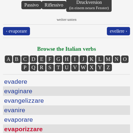
Druckversion
Passivo
Riflessivo
(in einem neuen Fenster)
weiter unten
‹ evaporare
evellere ›
Browse the Italian verbs
A
B
C
D
E
F
G
H
I
J
K
L
M
N
O
P
Q
R
S
T
U
V
W
X
Y
Z
evadere
evaginare
evangelizzare
evanire
evaporare
evaporizzare