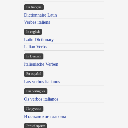
En français
Dictionnaire Latin
Verbes italiens
In english
Latin Dictionary
Italian Verbs
In Deutsch
Italienische Verben
En español
Los verbos italianos
Em portugues
Os verbos italianos
По русски
Итальянские глаголы
Στα ελληνικά