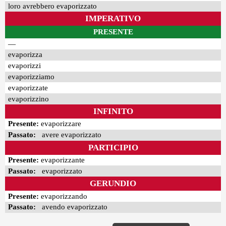
loro avrebbero evaporizzato
IMPERATIVO
PRESENTE
—
evaporizza
evaporizzi
evaporizziamo
evaporizzate
evaporizzino
INFINITO
Presente:
evaporizzare
Passato:
avere evaporizzato
PARTICIPIO
Presente:
evaporizzante
Passato:
evaporizzato
GERUNDIO
Presente:
evaporizzando
Passato:
avendo evaporizzato