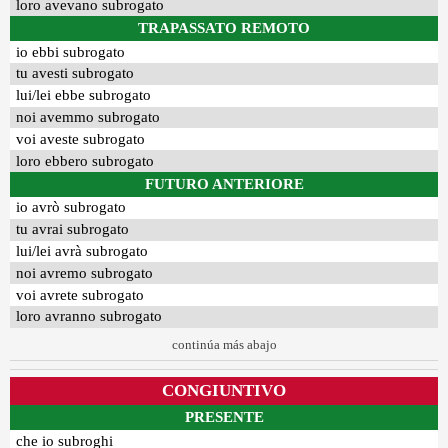
loro avevano subrogato
TRAPASSATO REMOTO
io ebbi subrogato
tu avesti subrogato
lui/lei ebbe subrogato
noi avemmo subrogato
voi aveste subrogato
loro ebbero subrogato
FUTURO ANTERIORE
io avrò subrogato
tu avrai subrogato
lui/lei avrà subrogato
noi avremo subrogato
voi avrete subrogato
loro avranno subrogato
continúa más abajo
CONGIUNTIVO
PRESENTE
che io subroghi