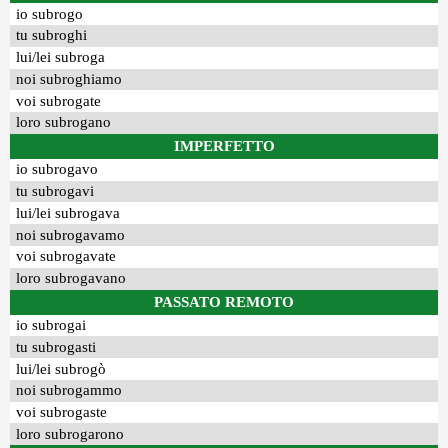
io subrogo
tu subroghi
lui/lei subroga
noi subroghiamo
voi subrogate
loro subrogano
IMPERFETTO
io subrogavo
tu subrogavi
lui/lei subrogava
noi subrogavamo
voi subrogavate
loro subrogavano
PASSATO REMOTO
io subrogai
tu subrogasti
lui/lei subrogò
noi subrogammo
voi subrogaste
loro subrogarono