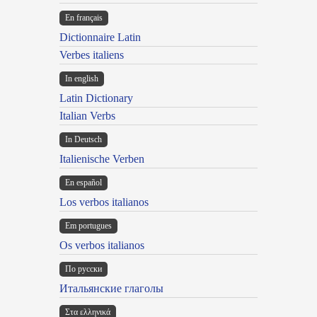
En français
Dictionnaire Latin
Verbes italiens
In english
Latin Dictionary
Italian Verbs
In Deutsch
Italienische Verben
En español
Los verbos italianos
Em portugues
Os verbos italianos
По русски
Итальянские глаголы
Στα ελληνικά