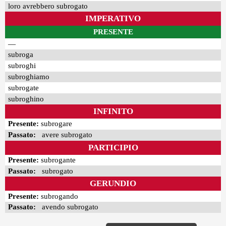
loro avrebbero subrogato
IMPERATIVO
PRESENTE
—
subroga
subroghi
subroghiamo
subrogate
subroghino
INFINITO
Presente:
subrogare
Passato:
avere subrogato
PARTICIPIO
Presente:
subrogante
Passato:
subrogato
GERUNDIO
Presente:
subrogando
Passato:
avendo subrogato