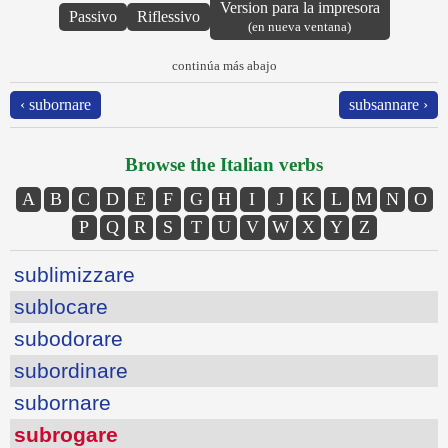
Version para la impresora
Passivo
Riflessivo
(en nueva ventana)
continúa más abajo
‹ subornare
subsannare ›
Browse the Italian verbs
A
B
C
D
E
F
G
H
I
J
K
L
M
N
O
P
Q
R
S
T
U
V
W
X
Y
Z
sublimizzare
sublocare
subodorare
subordinare
subornare
subrogare