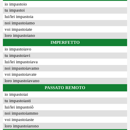
io impastoio
tu impastoi
lui/lei impastoia
noi impastoiamo
voi impastoiate
loro impastoiano
IMPERFETTO
io impastoiavo
tu impastoiavi
lui/lei impastoiava
noi impastoiavamo
voi impastoiavate
loro impastoiavano
PASSATO REMOTO
io impastoiai
tu impastoiasti
lui/lei impastoiò
noi impastoiammo
voi impastoiaste
loro impastoiarono