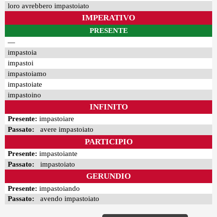
loro avrebbero impastoiato
IMPERATIVO
PRESENTE
—
impastoia
impastoi
impastoiamo
impastoiate
impastoino
INFINITO
Presente:
impastoiare
Passato:
avere impastoiato
PARTICIPIO
Presente:
impastoiante
Passato:
impastoiato
GERUNDIO
Presente:
impastoiando
Passato:
avendo impastoiato