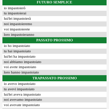
FUTURO SEMPLICE
io impastoierò
tu impastoierai
lui/lei impastoierà
noi impastoieremo
voi impastoierete
loro impastoieranno
PASSATO PROSSIMO
io ho impastoiato
tu hai impastoiato
lui/lei ha impastoiato
noi abbiamo impastoiato
voi avete impastoiato
loro hanno impastoiato
TRAPASSATO PROSSIMO
io avevo impastoiato
tu avevi impastoiato
lui/lei aveva impastoiato
noi avevamo impastoiato
voi avevate impastoiato