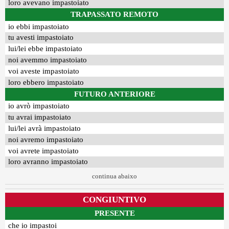
loro avevano impastoiato
TRAPASSATO REMOTO
io ebbi impastoiato
tu avesti impastoiato
lui/lei ebbe impastoiato
noi avemmo impastoiato
voi aveste impastoiato
loro ebbero impastoiato
FUTURO ANTERIORE
io avrò impastoiato
tu avrai impastoiato
lui/lei avrà impastoiato
noi avremo impastoiato
voi avrete impastoiato
loro avranno impastoiato
continua abaixo
CONGIUNTIVO
PRESENTE
che io impastoi