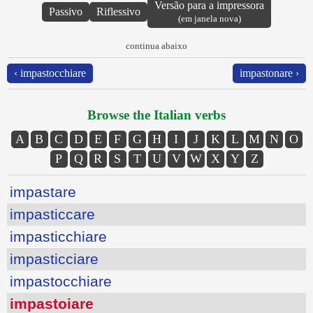
Versão para a impressora
Passivo
Riflessivo
(em janela nova)
continua abaixo
‹ impastocchiare
impastonare ›
Browse the Italian verbs
A
B
C
D
E
F
G
H
I
J
K
L
M
N
O
P
Q
R
S
T
U
V
W
X
Y
Z
impastare
impasticcare
impasticchiare
impasticciare
impastocchiare
impastoiare