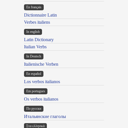
En français
Dictionnaire Latin
Verbes italiens
In english
Latin Dictionary
Italian Verbs
In Deutsch
Italienische Verben
En español
Los verbos italianos
Em portugues
Os verbos italianos
По русски
Итальянские глаголы
Στα ελληνικά