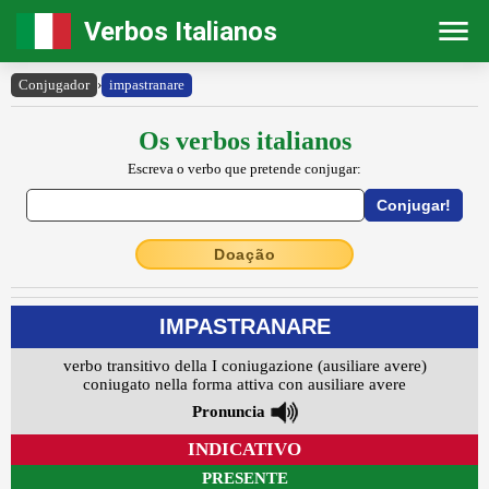
Verbos Italianos
Conjugador
›
impastranare
Os verbos italianos
Escreva o verbo que pretende conjugar:
Doação
IMPASTRANARE
verbo transitivo della I coniugazione (ausiliare avere)
coniugato nella forma attiva con ausiliare avere
Pronuncia
INDICATIVO
PRESENTE