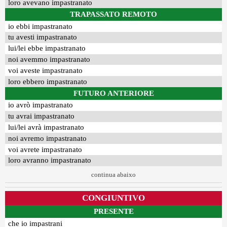
loro avevano impastranato
TRAPASSATO REMOTO
io ebbi impastranato
tu avesti impastranato
lui/lei ebbe impastranato
noi avemmo impastranato
voi aveste impastranato
loro ebbero impastranato
FUTURO ANTERIORE
io avrò impastranato
tu avrai impastranato
lui/lei avrà impastranato
noi avremo impastranato
voi avrete impastranato
loro avranno impastranato
continua abaixo
CONGIUNTIVO
PRESENTE
che io impastrani