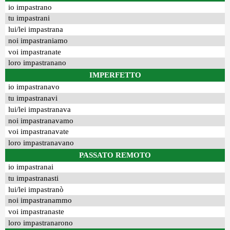
io impastrano
tu impastrani
lui/lei impastrana
noi impastraniamo
voi impastranate
loro impastranano
IMPERFETTO
io impastranavo
tu impastranavi
lui/lei impastranava
noi impastranavamo
voi impastranavate
loro impastranavano
PASSATO REMOTO
io impastranai
tu impastranasti
lui/lei impastranò
noi impastranammo
voi impastranaste
loro impastranarono