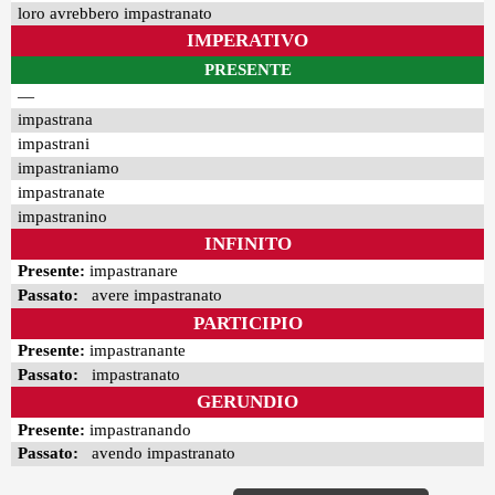
loro avrebbero impastranato
IMPERATIVO
PRESENTE
—
impastrana
impastrani
impastraniamo
impastranate
impastranino
INFINITO
Presente:
impastranare
Passato:
avere impastranato
PARTICIPIO
Presente:
impastranante
Passato:
impastranato
GERUNDIO
Presente:
impastranando
Passato:
avendo impastranato