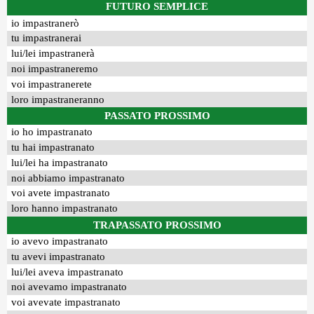
FUTURO SEMPLICE
io impastranerò
tu impastranerai
lui/lei impastranerà
noi impastraneremo
voi impastranerete
loro impastraneranno
PASSATO PROSSIMO
io ho impastranato
tu hai impastranato
lui/lei ha impastranato
noi abbiamo impastranato
voi avete impastranato
loro hanno impastranato
TRAPASSATO PROSSIMO
io avevo impastranato
tu avevi impastranato
lui/lei aveva impastranato
noi avevamo impastranato
voi avevate impastranato