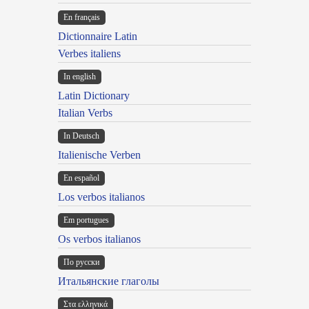
En français
Dictionnaire Latin
Verbes italiens
In english
Latin Dictionary
Italian Verbs
In Deutsch
Italienische Verben
En español
Los verbos italianos
Em portugues
Os verbos italianos
По русски
Итальянские глаголы
Στα ελληνικά