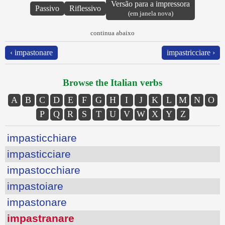
Versão para a impressora
Passivo
Riflessivo
(em janela nova)
continua abaixo
‹ impastonare
impastricciare ›
Browse the Italian verbs
A
B
C
D
E
F
G
H
I
J
K
L
M
N
O
P
Q
R
S
T
U
V
W
X
Y
Z
impasticchiare
impasticciare
impastocchiare
impastoiare
impastonare
impastranare