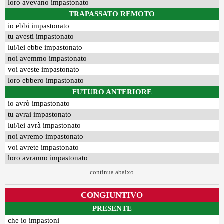
loro avevano impastonato
TRAPASSATO REMOTO
io ebbi impastonato
tu avesti impastonato
lui/lei ebbe impastonato
noi avemmo impastonato
voi aveste impastonato
loro ebbero impastonato
FUTURO ANTERIORE
io avrò impastonato
tu avrai impastonato
lui/lei avrà impastonato
noi avremo impastonato
voi avrete impastonato
loro avranno impastonato
continua abaixo
CONGIUNTIVO
PRESENTE
che io impastoni