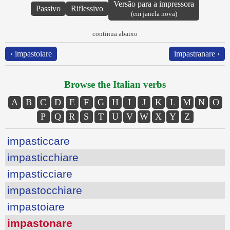
Versão para a impressora
Passivo
Riflessivo
(em janela nova)
continua abaixo
‹ impastoiare
impastranare ›
Browse the Italian verbs
A
B
C
D
E
F
G
H
I
J
K
L
M
N
O
P
Q
R
S
T
U
V
W
X
Y
Z
impasticcare
impasticchiare
impasticciare
impastocchiare
impastoiare
impastonare