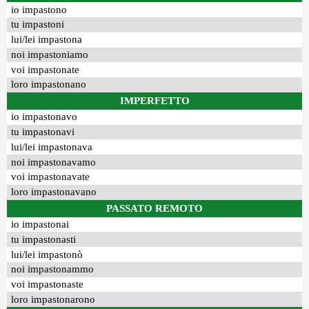
io impastono
tu impastoni
lui/lei impastona
noi impastoniamo
voi impastonate
loro impastonano
IMPERFETTO
io impastonavo
tu impastonavi
lui/lei impastonava
noi impastonavamo
voi impastonavate
loro impastonavano
PASSATO REMOTO
io impastonai
tu impastonasti
lui/lei impastonò
noi impastonammo
voi impastonaste
loro impastonarono