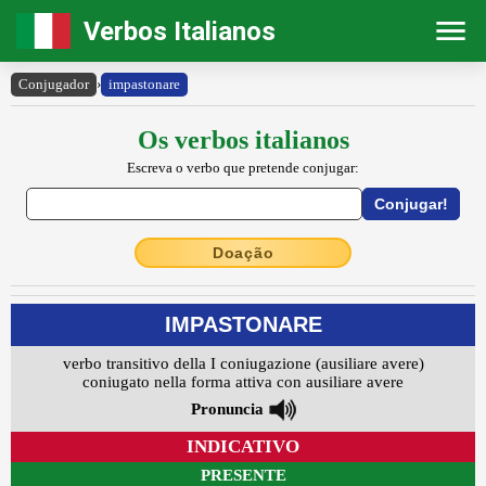
Verbos Italianos
Conjugador
›
impastonare
Os verbos italianos
Escreva o verbo que pretende conjugar:
Doação
IMPASTONARE
verbo transitivo della I coniugazione (ausiliare avere)
coniugato nella forma attiva con ausiliare avere
Pronuncia
INDICATIVO
PRESENTE