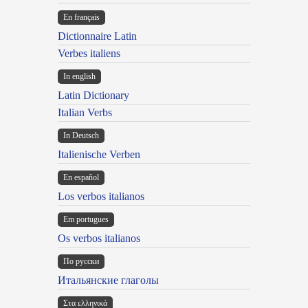
En français
Dictionnaire Latin
Verbes italiens
In english
Latin Dictionary
Italian Verbs
In Deutsch
Italienische Verben
En español
Los verbos italianos
Em portugues
Os verbos italianos
По русски
Итальянские глаголы
Στα ελληνικά