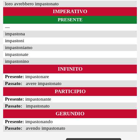
loro avrebbero impastonato
IMPERATIVO
PRESENTE
—
impastona
impastoni
impastoniamo
impastonate
impastonino
INFINITO
Presente:
impastonare
Passato:
avere impastonato
PARTICIPIO
Presente:
impastonante
Passato:
impastonato
GERUNDIO
Presente:
impastonando
Passato:
avendo impastonato