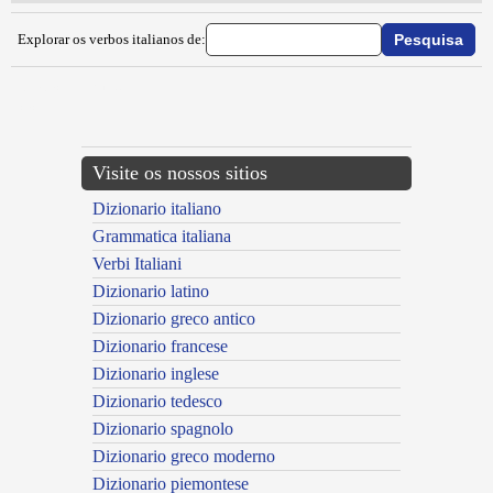
Explorar os verbos italianos de:
{{ID:IMPIACEVOLIRE100}}
---CACHE---
Visite os nossos sitios
Dizionario italiano
Grammatica italiana
Verbi Italiani
Dizionario latino
Dizionario greco antico
Dizionario francese
Dizionario inglese
Dizionario tedesco
Dizionario spagnolo
Dizionario greco moderno
Dizionario piemontese