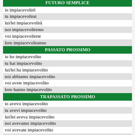
FUTURO SEMPLICE
io impiacevolirò
tu impiacevolirai
lui/lei impiacevolirà
noi impiacevoliremo
voi impiacevolirete
loro impiacevoliranno
PASSATO PROSSIMO
io ho impiacevolito
tu hai impiacevolito
lui/lei ha impiacevolito
noi abbiamo impiacevolito
voi avete impiacevolito
loro hanno impiacevolito
TRAPASSATO PROSSIMO
io avevo impiacevolito
tu avevi impiacevolito
lui/lei aveva impiacevolito
noi avevamo impiacevolito
voi avevate impiacevolito