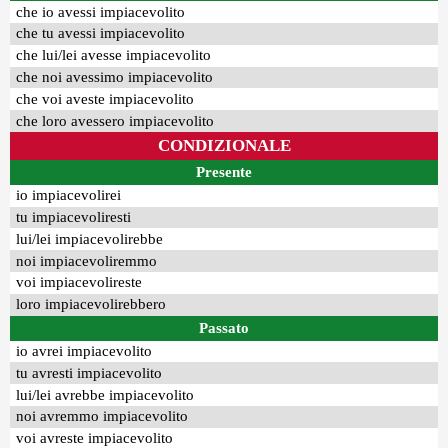
che io avessi impiacevolito
che tu avessi impiacevolito
che lui/lei avesse impiacevolito
che noi avessimo impiacevolito
che voi aveste impiacevolito
che loro avessero impiacevolito
CONDIZIONALE
Presente
io impiacevolirei
tu impiacevoliresti
lui/lei impiacevolirebbe
noi impiacevoliremmo
voi impiacevolireste
loro impiacevolirebbero
Passato
io avrei impiacevolito
tu avresti impiacevolito
lui/lei avrebbe impiacevolito
noi avremmo impiacevolito
voi avreste impiacevolito