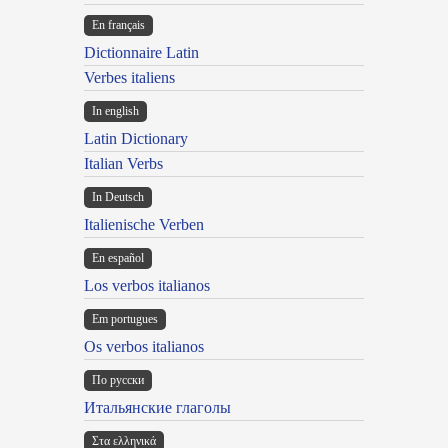
En français
Dictionnaire Latin
Verbes italiens
In english
Latin Dictionary
Italian Verbs
In Deutsch
Italienische Verben
En español
Los verbos italianos
Em portugues
Os verbos italianos
По русски
Итальянские глаголы
Στα ελληνικά