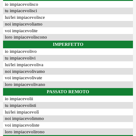
io impiacevolisco
tu impiacevolisci
lui/lei impiacevolisce
noi impiacevoliamo
voi impiacevolite
loro impiacevoliscono
IMPERFETTO
io impiacevolivo
tu impiacevolivi
lui/lei impiacevoliva
noi impiacevolivamo
voi impiacevolivate
loro impiacevolivano
PASSATO REMOTO
io impiacevolii
tu impiacevolisti
lui/lei impiacevolì
noi impiacevolimmo
voi impiacevoliste
loro impiacevolirono