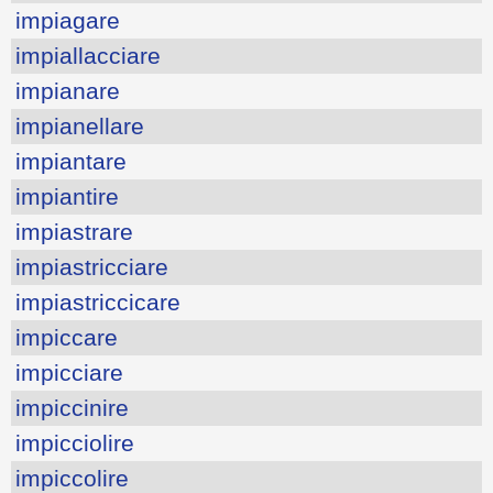
impiagare
impiallacciare
impianare
impianellare
impiantare
impiantire
impiastrare
impiastricciare
impiastriccicare
impiccare
impicciare
impiccinire
impicciolire
impiccolire