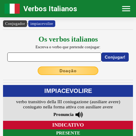
Verbos Italianos
Conjugador
›
impiacevolire
Os verbos italianos
Escreva o verbo que pretende conjugar:
Doação
IMPIACEVOLIRE
verbo transitivo della III coniugazione (ausiliare avere)
coniugato nella forma attiva con ausiliare avere
Pronuncia
INDICATIVO
PRESENTE