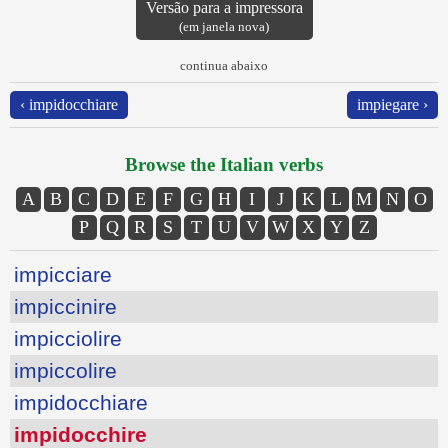
Versão para a impressora
(em janela nova)
continua abaixo
‹ impidocchiare
impiegare ›
Browse the Italian verbs
A
B
C
D
E
F
G
H
I
J
K
L
M
N
O
P
Q
R
S
T
U
V
W
X
Y
Z
impicciare
impiccinire
impicciolire
impiccolire
impidocchiare
impidocchire