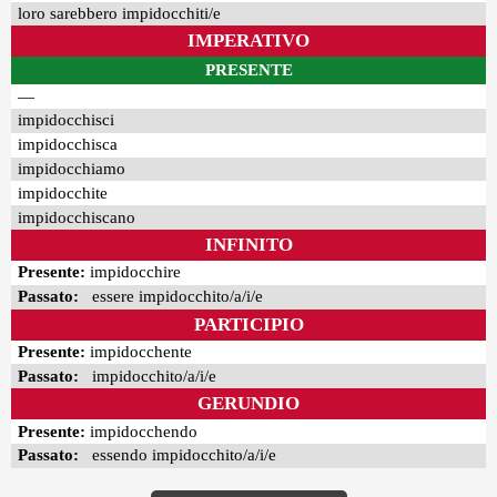
loro sarebbero impidocchiti/e
IMPERATIVO
PRESENTE
—
impidocchisci
impidocchisca
impidocchiamo
impidocchite
impidocchiscano
INFINITO
Presente:
impidocchire
Passato:
essere impidocchito/a/i/e
PARTICIPIO
Presente:
impidocchente
Passato:
impidocchito/a/i/e
GERUNDIO
Presente:
impidocchendo
Passato:
essendo impidocchito/a/i/e