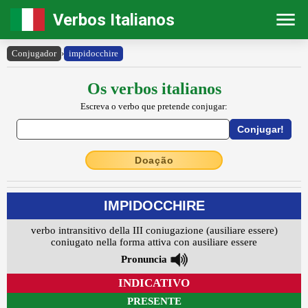
Verbos Italianos
Conjugador
›
impidocchire
Os verbos italianos
Escreva o verbo que pretende conjugar:
Doação
IMPIDOCCHIRE
verbo intransitivo della III coniugazione (ausiliare essere)
coniugato nella forma attiva con ausiliare essere
Pronuncia
INDICATIVO
PRESENTE