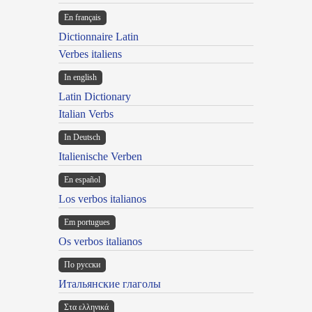
En français
Dictionnaire Latin
Verbes italiens
In english
Latin Dictionary
Italian Verbs
In Deutsch
Italienische Verben
En español
Los verbos italianos
Em portugues
Os verbos italianos
По русски
Итальянские глаголы
Στα ελληνικά