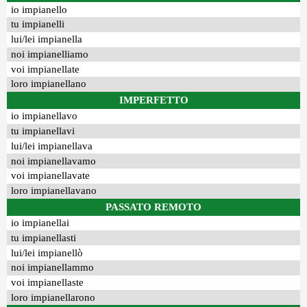
io impianello
tu impianelli
lui/lei impianella
noi impianelliamo
voi impianellate
loro impianellano
IMPERFETTO
io impianellavo
tu impianellavi
lui/lei impianellava
noi impianellavamo
voi impianellavate
loro impianellavano
PASSATO REMOTO
io impianellai
tu impianellasti
lui/lei impianellò
noi impianellammo
voi impianellaste
loro impianellarono