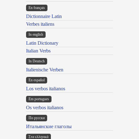
En français
Dictionnaire Latin
Verbes italiens
In english
Latin Dictionary
Italian Verbs
In Deutsch
Italienische Verben
En español
Los verbos italianos
Em portugues
Os verbos italianos
По русски
Итальянские глаголы
Στα ελληνικά