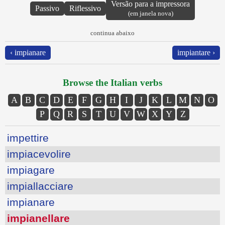
Versão para a impressora
Passivo
Riflessivo
(em janela nova)
continua abaixo
‹ impianare
impiantare ›
Browse the Italian verbs
A
B
C
D
E
F
G
H
I
J
K
L
M
N
O
P
Q
R
S
T
U
V
W
X
Y
Z
impettire
impiacevolire
impiagare
impiallacciare
impianare
impianellare