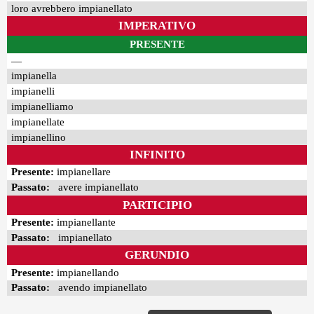
loro avrebbero impianellato
IMPERATIVO
PRESENTE
—
impianella
impianelli
impianelliamo
impianellate
impianellino
INFINITO
Presente:
impianellare
Passato:
avere impianellato
PARTICIPIO
Presente:
impianellante
Passato:
impianellato
GERUNDIO
Presente:
impianellando
Passato:
avendo impianellato