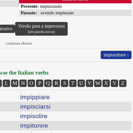
Presente:
impinzando
Passato:
avendo impinzato
Versão para a impressora
lessivo
(em janela nova)
continua abaixo
impiombare ›
se the Italian verbs
L
M
N
O
P
Q
R
S
T
U
V
W
X
Y
Z
impippiare
impisciarsi
impisolire
impitonire