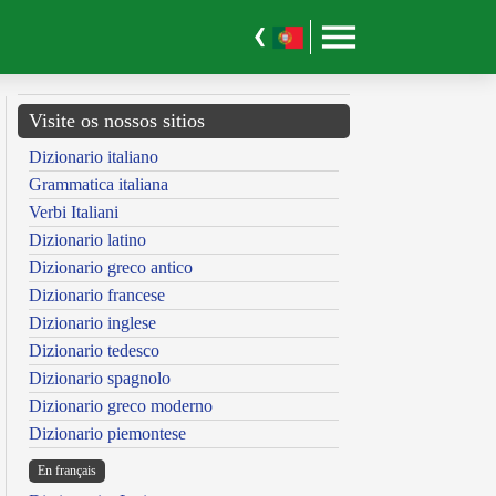
Visite os nossos sitios
Dizionario italiano
Grammatica italiana
Verbi Italiani
Dizionario latino
Dizionario greco antico
Dizionario francese
Dizionario inglese
Dizionario tedesco
Dizionario spagnolo
Dizionario greco moderno
Dizionario piemontese
En français