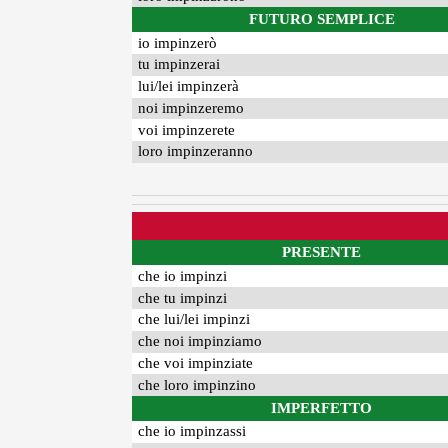
FUTURO SEMPLICE
io impinzerò
tu impinzerai
lui/lei impinzerà
noi impinzeremo
voi impinzerete
loro impinzeranno
PRESENTE
che io impinzi
che tu impinzi
che lui/lei impinzi
che noi impinziamo
che voi impinziate
che loro impinzino
IMPERFETTO
che io impinzassi