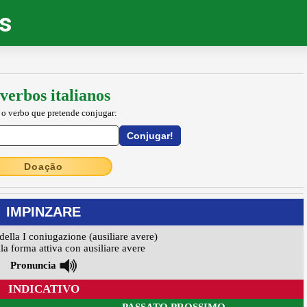
os
verbos italianos
 o verbo que pretende conjugar:
Doação
IMPINZARE
della I coniugazione (ausiliare avere)
la forma attiva con ausiliare avere
Pronuncia
INDICATIVO