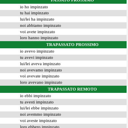
PASSATO PROSSIMO
io ho impinzato
tu hai impinzato
lui/lei ha impinzato
noi abbiamo impinzato
voi avete impinzato
loro hanno impinzato
TRAPASSATO PROSSIMO
io avevo impinzato
tu avevi impinzato
lui/lei aveva impinzato
noi avevamo impinzato
voi avevate impinzato
loro avevano impinzato
TRAPASSATO REMOTO
io ebbi impinzato
tu avesti impinzato
lui/lei ebbe impinzato
noi avemmo impinzato
voi aveste impinzato
loro ebbero impinzato