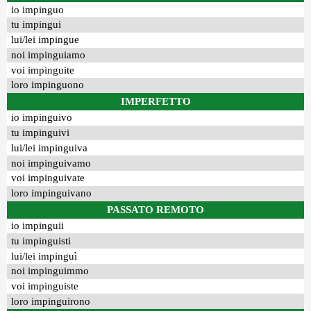
io impinguo
tu impingui
lui/lei impingue
noi impinguiamo
voi impinguite
loro impinguono
IMPERFETTO
io impinguivo
tu impinguivi
lui/lei impinguiva
noi impinguivamo
voi impinguivate
loro impinguivano
PASSATO REMOTO
io impinguii
tu impinguisti
lui/lei impinguì
noi impinguimmo
voi impinguiste
loro impinguirono