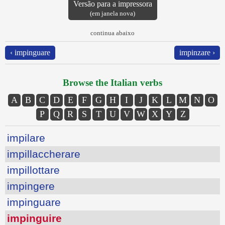
Versão para a impressora
(em janela nova)
continua abaixo
‹ impinguare
impinzare ›
Browse the Italian verbs
A
B
C
D
E
F
G
H
I
J
K
L
M
N
O
P
Q
R
S
T
U
V
W
X
Y
Z
impilare
impillaccherare
impillottare
impingere
impinguare
impinguire