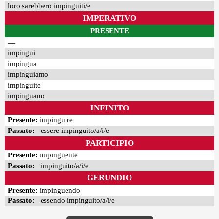
loro sarebbero impinguiti/e
IMPERATIVO
PRESENTE
—
impingui
impingua
impinguiamo
impinguite
impinguano
INFINITO
Presente:
impinguire
Passato:
essere impinguito/a/i/e
PARTICIPIO
Presente:
impinguente
Passato:
impinguito/a/i/e
GERUNDIO
Presente:
impinguendo
Passato:
essendo impinguito/a/i/e