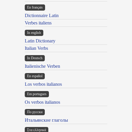
En français
Dictionnaire Latin
Verbes italiens
In english
Latin Dictionary
Italian Verbs
In Deutsch
Italienische Verben
En español
Los verbos italianos
Em portugues
Os verbos italianos
По русски
Итальянские глаголы
Στα ελληνικά