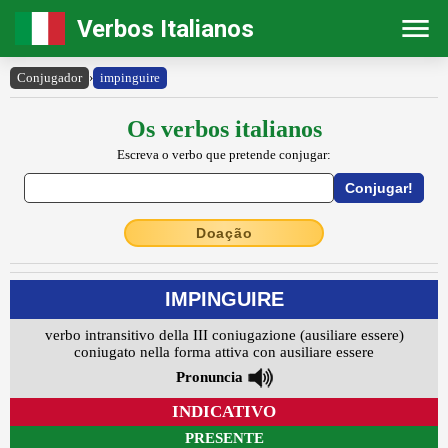
Verbos Italianos
Conjugador
›
impinguire
Os verbos italianos
Escreva o verbo que pretende conjugar:
Doação
IMPINGUIRE
verbo intransitivo della III coniugazione (ausiliare essere)
coniugato nella forma attiva con ausiliare essere
Pronuncia
INDICATIVO
PRESENTE