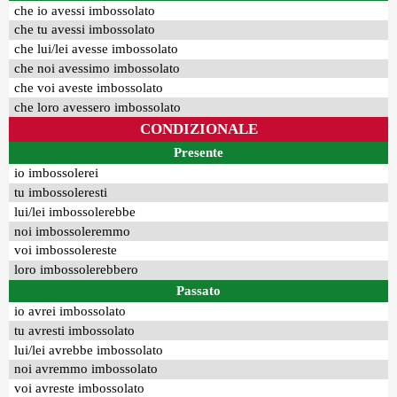
che io avessi imbossolato
che tu avessi imbossolato
che lui/lei avesse imbossolato
che noi avessimo imbossolato
che voi aveste imbossolato
che loro avessero imbossolato
CONDIZIONALE
Presente
io imbossolerei
tu imbossoleresti
lui/lei imbossolerebbe
noi imbossoleremmo
voi imbossolereste
loro imbossolerebbero
Passato
io avrei imbossolato
tu avresti imbossolato
lui/lei avrebbe imbossolato
noi avremmo imbossolato
voi avreste imbossolato