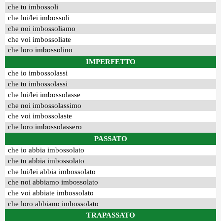
che tu imbossoli
che lui/lei imbossoli
che noi imbossoliamo
che voi imbossoliate
che loro imbossolino
IMPERFETTO
che io imbossolassi
che tu imbossolassi
che lui/lei imbossolasse
che noi imbossolassimo
che voi imbossolaste
che loro imbossolassero
PASSATO
che io abbia imbossolato
che tu abbia imbossolato
che lui/lei abbia imbossolato
che noi abbiamo imbossolato
che voi abbiate imbossolato
che loro abbiano imbossolato
TRAPASSATO