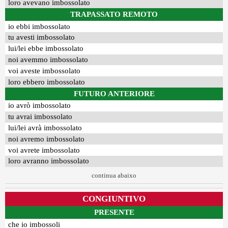
loro avevano imbossolato
TRAPASSATO REMOTO
io ebbi imbossolato
tu avesti imbossolato
lui/lei ebbe imbossolato
noi avemmo imbossolato
voi aveste imbossolato
loro ebbero imbossolato
FUTURO ANTERIORE
io avrò imbossolato
tu avrai imbossolato
lui/lei avrà imbossolato
noi avremo imbossolato
voi avrete imbossolato
loro avranno imbossolato
continua abaixo
CONGIUNTIVO
PRESENTE
che io imbossoli