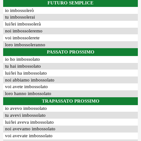
FUTURO SEMPLICE
io imbossolerò
tu imbossolerai
lui/lei imbossolerà
noi imbossoleremo
voi imbossolerete
loro imbossoleranno
PASSATO PROSSIMO
io ho imbossolato
tu hai imbossolato
lui/lei ha imbossolato
noi abbiamo imbossolato
voi avete imbossolato
loro hanno imbossolato
TRAPASSATO PROSSIMO
io avevo imbossolato
tu avevi imbossolato
lui/lei aveva imbossolato
noi avevamo imbossolato
voi avevate imbossolato