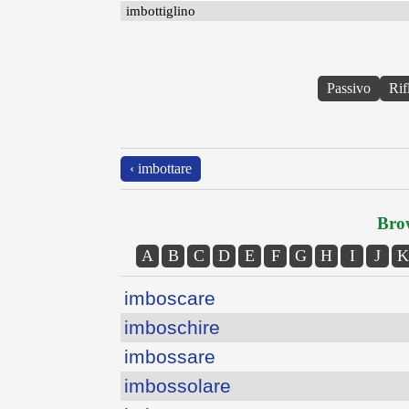
imbottiglino
Passivo
Rif
‹ imbottare
Brow
A
B
C
D
E
F
G
H
I
J
K
imboscare
imboschire
imbossare
imbossolare