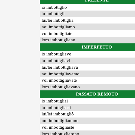
PRESENTE
io imbottiglio
tu imbottigli
lui/lei imbottiglia
noi imbottigliamo
voi imbottigliate
loro imbottigliano
IMPERFETTO
io imbottigliavo
tu imbottigliavi
lui/lei imbottigliava
noi imbottigliavamo
voi imbottigliavate
loro imbottigliavano
PASSATO REMOTO
io imbottigliai
tu imbottigliasti
lui/lei imbottigliò
noi imbottigliammo
voi imbottigliaste
loro imbottigliarono