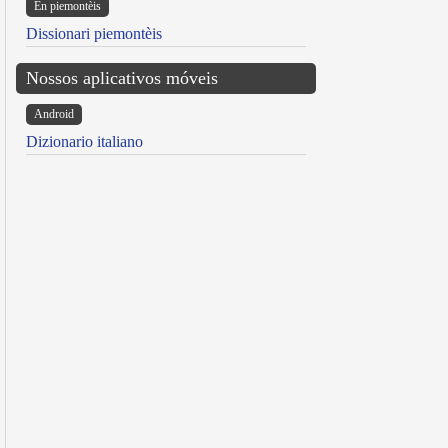
Ën piemontèis
Dissionari piemontèis
Nossos aplicativos móveis
Android
Dizionario italiano