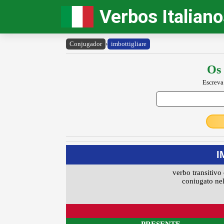
Verbos Italian
Conjugador
›
imbottigliare
Os 
Escreva
I
verbo transitivo 
coniugato nel