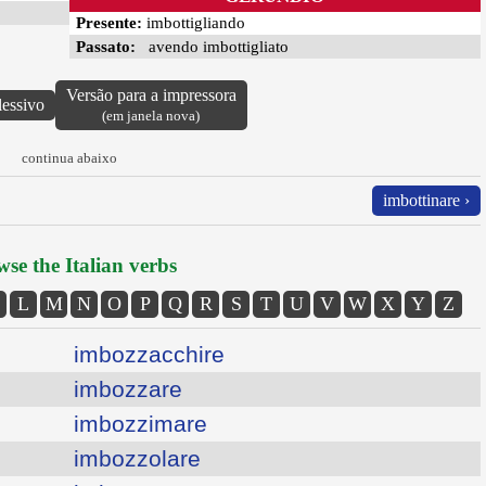
Presente:
imbottigliando
Passato:
avendo imbottigliato
Versão para a impressora
lessivo
(em janela nova)
continua abaixo
imbottinare ›
se the Italian verbs
L
M
N
O
P
Q
R
S
T
U
V
W
X
Y
Z
imbozzacchire
imbozzare
imbozzimare
imbozzolare