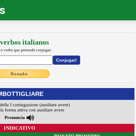
os
verbos italianos
 o verbo que pretende conjugar:
Doação
MBOTTIGLIARE
della I coniugazione (ausiliare avere)
la forma attiva con ausiliare avere
Pronuncia
INDICATIVO