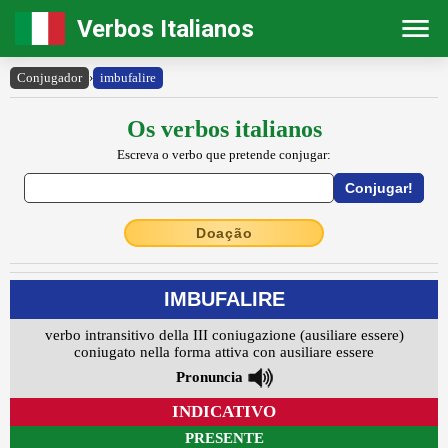
Verbos Italianos
Conjugador
›
imbufalire
Os verbos italianos
Escreva o verbo que pretende conjugar:
Doação
IMBUFALIRE
verbo intransitivo della III coniugazione (ausiliare essere)
coniugato nella forma attiva con ausiliare essere
Pronuncia
INDICATIVO
PRESENTE