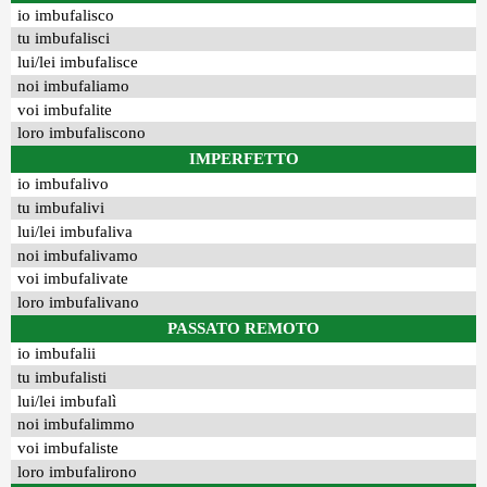
io imbufalisco
tu imbufalisci
lui/lei imbufalisce
noi imbufaliamo
voi imbufalite
loro imbufaliscono
IMPERFETTO
io imbufalivo
tu imbufalivi
lui/lei imbufaliva
noi imbufalivamo
voi imbufalivate
loro imbufalivano
PASSATO REMOTO
io imbufalii
tu imbufalisti
lui/lei imbufalì
noi imbufalimmo
voi imbufaliste
loro imbufalirono