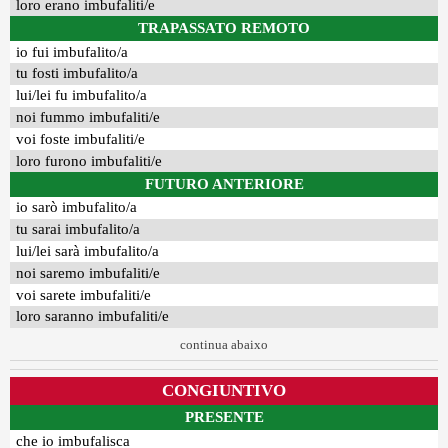
loro erano imbufaliti/e
TRAPASSATO REMOTO
io fui imbufalito/a
tu fosti imbufalito/a
lui/lei fu imbufalito/a
noi fummo imbufaliti/e
voi foste imbufaliti/e
loro furono imbufaliti/e
FUTURO ANTERIORE
io sarò imbufalito/a
tu sarai imbufalito/a
lui/lei sarà imbufalito/a
noi saremo imbufaliti/e
voi sarete imbufaliti/e
loro saranno imbufaliti/e
continua abaixo
CONGIUNTIVO
PRESENTE
che io imbufalisca