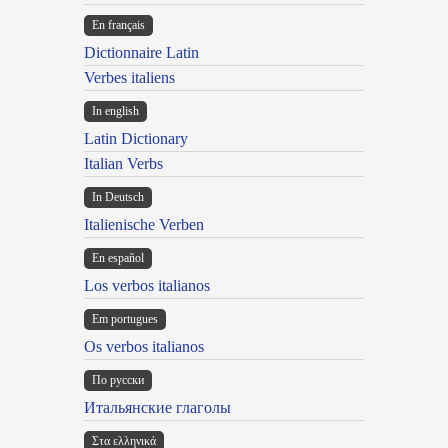
En français
Dictionnaire Latin
Verbes italiens
In english
Latin Dictionary
Italian Verbs
In Deutsch
Italienische Verben
En español
Los verbos italianos
Em portugues
Os verbos italianos
По русски
Итальянские глаголы
Στα ελληνικά