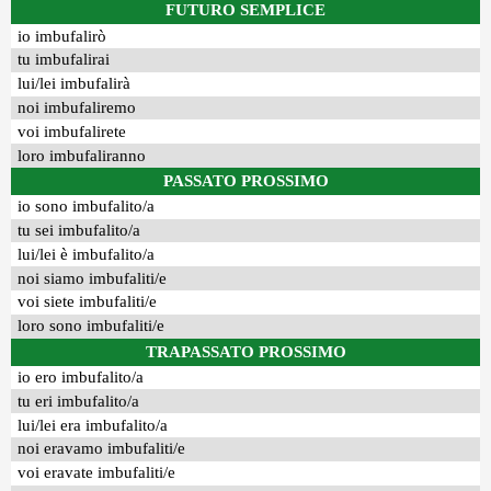
FUTURO SEMPLICE
io imbufalirò
tu imbufalirai
lui/lei imbufalirà
noi imbufaliremo
voi imbufalirete
loro imbufaliranno
PASSATO PROSSIMO
io sono imbufalito/a
tu sei imbufalito/a
lui/lei è imbufalito/a
noi siamo imbufaliti/e
voi siete imbufaliti/e
loro sono imbufaliti/e
TRAPASSATO PROSSIMO
io ero imbufalito/a
tu eri imbufalito/a
lui/lei era imbufalito/a
noi eravamo imbufaliti/e
voi eravate imbufaliti/e