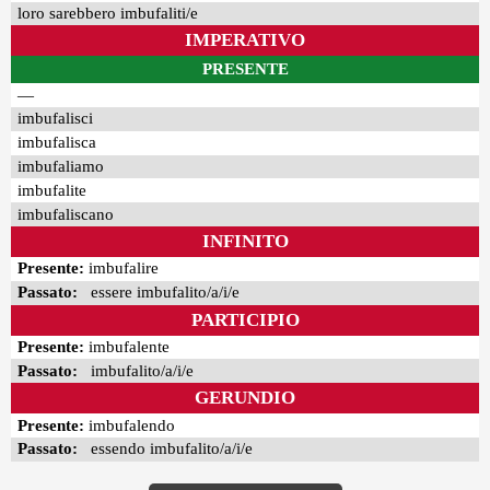
loro sarebbero imbufaliti/e
IMPERATIVO
PRESENTE
—
imbufalisci
imbufalisca
imbufaliamo
imbufalite
imbufaliscano
INFINITO
Presente:
imbufalire
Passato:
essere imbufalito/a/i/e
PARTICIPIO
Presente:
imbufalente
Passato:
imbufalito/a/i/e
GERUNDIO
Presente:
imbufalendo
Passato:
essendo imbufalito/a/i/e