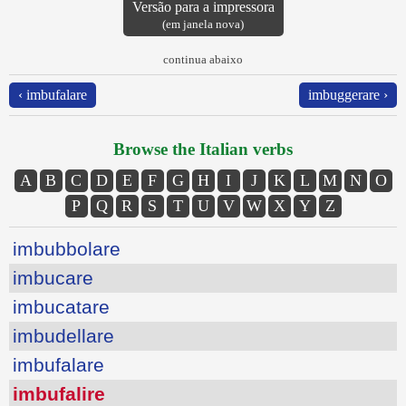
Versão para a impressora
(em janela nova)
continua abaixo
‹ imbufalare
imbuggerare ›
Browse the Italian verbs
A
B
C
D
E
F
G
H
I
J
K
L
M
N
O
P
Q
R
S
T
U
V
W
X
Y
Z
imbubbolare
imbucare
imbucatare
imbudellare
imbufalare
imbufalire