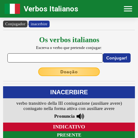
Verbos Italianos
Conjugador
›
inacerbire
Os verbos italianos
Escreva o verbo que pretende conjugar:
Doação
INACERBIRE
verbo transitivo della III coniugazione (ausiliare avere)
coniugato nella forma attiva con ausiliare avere
Pronuncia
INDICATIVO
PRESENTE