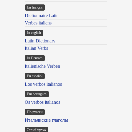
En français
Dictionnaire Latin
Verbes italiens
In english
Latin Dictionary
Italian Verbs
In Deutsch
Italienische Verben
En español
Los verbos italianos
Em portugues
Os verbos italianos
По русски
Итальянские глаголы
Στα ελληνικά