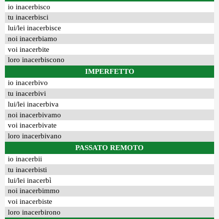
io inacerbisco
tu inacerbisci
lui/lei inacerbisce
noi inacerbiamo
voi inacerbite
loro inacerbiscono
IMPERFETTO
io inacerbivo
tu inacerbivi
lui/lei inacerbiva
noi inacerbivamo
voi inacerbivate
loro inacerbivano
PASSATO REMOTO
io inacerbii
tu inacerbisti
lui/lei inacerbì
noi inacerbimmo
voi inacerbiste
loro inacerbirono