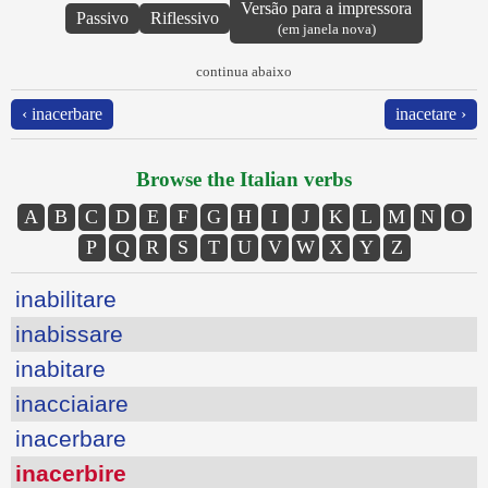
Versão para a impressora
Passivo
Riflessivo
(em janela nova)
continua abaixo
‹ inacerbare
inacetare ›
Browse the Italian verbs
A
B
C
D
E
F
G
H
I
J
K
L
M
N
O
P
Q
R
S
T
U
V
W
X
Y
Z
inabilitare
inabissare
inabitare
inacciaiare
inacerbare
inacerbire