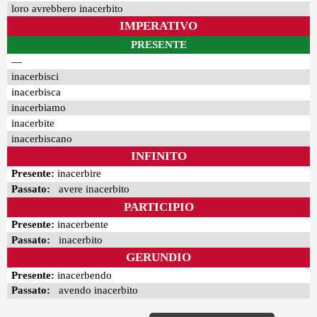
loro avrebbero inacerbito
IMPERATIVO
PRESENTE
—
inacerbisci
inacerbisca
inacerbiamo
inacerbite
inacerbiscano
INFINITO
Presente:
inacerbire
Passato:
avere inacerbito
PARTICIPIO
Presente:
inacerbente
Passato:
inacerbito
GERUNDIO
Presente:
inacerbendo
Passato:
avendo inacerbito