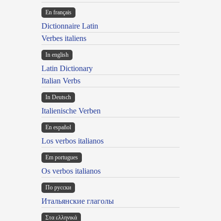
En français
Dictionnaire Latin
Verbes italiens
In english
Latin Dictionary
Italian Verbs
In Deutsch
Italienische Verben
En español
Los verbos italianos
Em portugues
Os verbos italianos
По русски
Итальянские глаголы
Στα ελληνικά