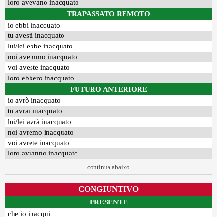
loro avevano inacquato
TRAPASSATO REMOTO
io ebbi inacquato
tu avesti inacquato
lui/lei ebbe inacquato
noi avemmo inacquato
voi aveste inacquato
loro ebbero inacquato
FUTURO ANTERIORE
io avrò inacquato
tu avrai inacquato
lui/lei avrà inacquato
noi avremo inacquato
voi avrete inacquato
loro avranno inacquato
continua abaixo
CONGIUNTIVO
PRESENTE
che io inacqui