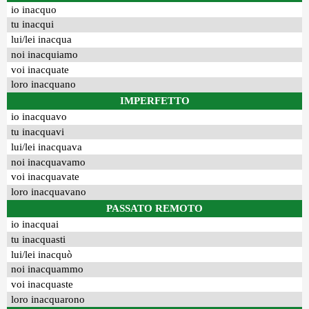
io inacquo
tu inacqui
lui/lei inacqua
noi inacquiamo
voi inacquate
loro inacquano
IMPERFETTO
io inacquavo
tu inacquavi
lui/lei inacquava
noi inacquavamo
voi inacquavate
loro inacquavano
PASSATO REMOTO
io inacquai
tu inacquasti
lui/lei inacquò
noi inacquammo
voi inacquaste
loro inacquarono