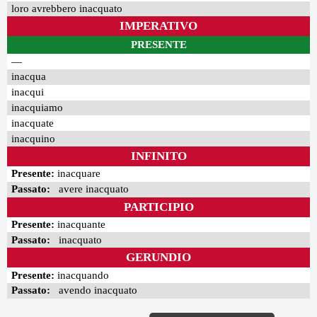
loro avrebbero inacquato
IMPERATIVO
PRESENTE
—
inacqua
inacqui
inacquiamo
inacquate
inacquino
INFINITO
Presente:
inacquare
Passato:
avere inacquato
PARTICIPIO
Presente:
inacquante
Passato:
inacquato
GERUNDIO
Presente:
inacquando
Passato:
avendo inacquato