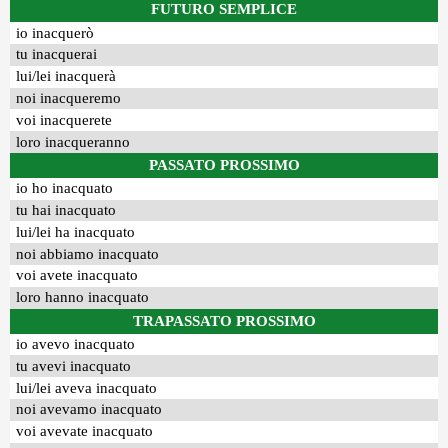
FUTURO SEMPLICE
io inacquerò
tu inacquerai
lui/lei inacquerà
noi inacqueremo
voi inacquerete
loro inacqueranno
PASSATO PROSSIMO
io ho inacquato
tu hai inacquato
lui/lei ha inacquato
noi abbiamo inacquato
voi avete inacquato
loro hanno inacquato
TRAPASSATO PROSSIMO
io avevo inacquato
tu avevi inacquato
lui/lei aveva inacquato
noi avevamo inacquato
voi avevate inacquato