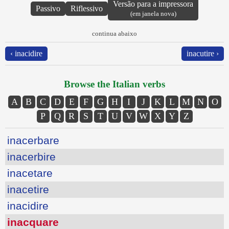
Versão para a impressora
Passivo
Riflessivo
(em janela nova)
continua abaixo
‹ inacidire
inacutire ›
Browse the Italian verbs
A
B
C
D
E
F
G
H
I
J
K
L
M
N
O
P
Q
R
S
T
U
V
W
X
Y
Z
inacerbare
inacerbire
inacetare
inacetire
inacidire
inacquare