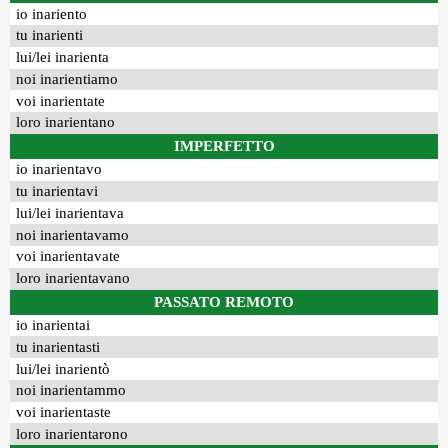
io inariento
tu inarienti
lui/lei inarienta
noi inarientiamo
voi inarientate
loro inarientano
IMPERFETTO
io inarientavo
tu inarientavi
lui/lei inarientava
noi inarientavamo
voi inarientavate
loro inarientavano
PASSATO REMOTO
io inarientai
tu inarientasti
lui/lei inarientò
noi inarientammo
voi inarientaste
loro inarientarono