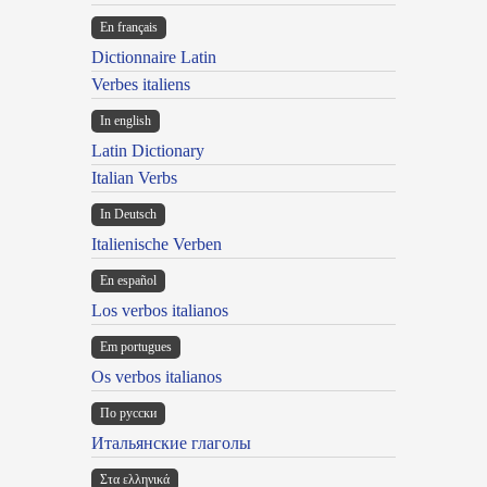
En français
Dictionnaire Latin
Verbes italiens
In english
Latin Dictionary
Italian Verbs
In Deutsch
Italienische Verben
En español
Los verbos italianos
Em portugues
Os verbos italianos
По русски
Итальянские глаголы
Στα ελληνικά