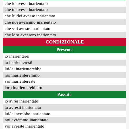
che io avessi inarientato
che tu avessi inarientato
che lui/lei avesse inarientato
che noi avessimo inarientato
che voi aveste inarientato
che loro avessero inarientato
CONDIZIONALE
Presente
io inarienterei
tu inarienteresti
lui/lei inarienterebbe
noi inarienteremmo
voi inarientereste
loro inarienterebbero
Passato
io avrei inarientato
tu avresti inarientato
lui/lei avrebbe inarientato
noi avremmo inarientato
voi avreste inarientato