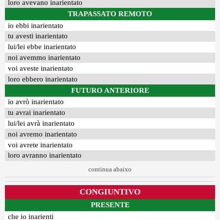
loro avevano inarientato
TRAPASSATO REMOTO
io ebbi inarientato
tu avesti inarientato
lui/lei ebbe inarientato
noi avemmo inarientato
voi aveste inarientato
loro ebbero inarientato
FUTURO ANTERIORE
io avrò inarientato
tu avrai inarientato
lui/lei avrà inarientato
noi avremo inarientato
voi avrete inarientato
loro avranno inarientato
continua abaixo
CONGIUNTIVO
PRESENTE
che io inarienti