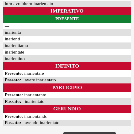
loro avrebbero inarientato
IMPERATIVO
PRESENTE
—
inarienta
inarienti
inarientiamo
inarientate
inarientino
INFINITO
Presente:
inarientare
Passato:
avere inarientato
PARTICIPIO
Presente:
inarientante
Passato:
inarientato
GERUNDIO
Presente:
inarientando
Passato:
avendo inarientato