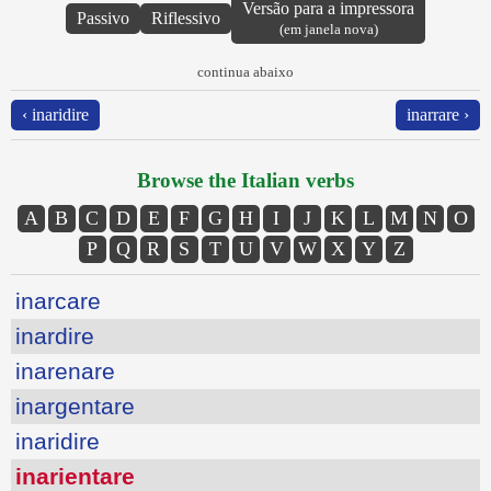
Versão para a impressora
Passivo
Riflessivo
(em janela nova)
continua abaixo
‹ inaridire
inarrare ›
Browse the Italian verbs
A
B
C
D
E
F
G
H
I
J
K
L
M
N
O
P
Q
R
S
T
U
V
W
X
Y
Z
inarcare
inardire
inarenare
inargentare
inaridire
inarientare