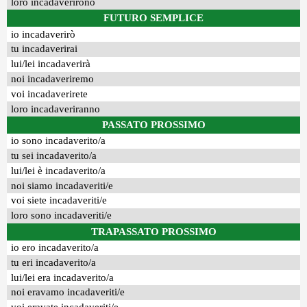
loro incadaverirono
FUTURO SEMPLICE
io incadaverirò
tu incadaverirai
lui/lei incadaverirà
noi incadaveriremo
voi incadaverirete
loro incadaveriranno
PASSATO PROSSIMO
io sono incadaverito/a
tu sei incadaverito/a
lui/lei è incadaverito/a
noi siamo incadaveriti/e
voi siete incadaveriti/e
loro sono incadaveriti/e
TRAPASSATO PROSSIMO
io ero incadaverito/a
tu eri incadaverito/a
lui/lei era incadaverito/a
noi eravamo incadaveriti/e