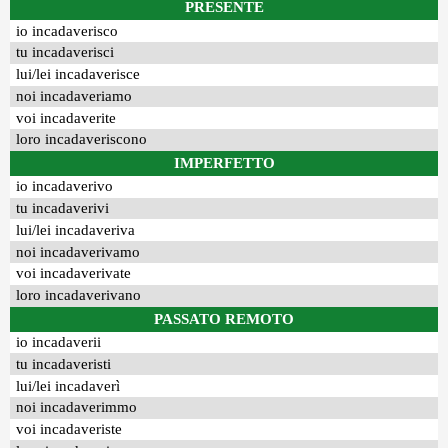
PRESENTE
io incadaverisco
tu incadaverisci
lui/lei incadaverisce
noi incadaveriamo
voi incadaverite
loro incadaveriscono
IMPERFETTO
io incadaverivo
tu incadaverivi
lui/lei incadaveriva
noi incadaverivamo
voi incadaverivate
loro incadaverivano
PASSATO REMOTO
io incadaverii
tu incadaveristi
lui/lei incadaverì
noi incadaverimmo
voi incadaveriste