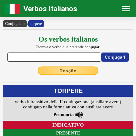
Verbos Italianos
Conjugador
›
torpere
Os verbos italianos
Escreva o verbo que pretende conjugar:
Doação
TORPERE
verbo intransitivo della II coniugazione (ausiliare avere)
coniugato nella forma attiva con ausiliare avere
Pronuncia
INDICATIVO
PRESENTE