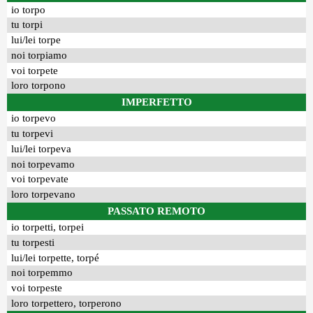
io torpo
tu torpi
lui/lei torpe
noi torpiamo
voi torpete
loro torpono
IMPERFETTO
io torpevo
tu torpevi
lui/lei torpeva
noi torpevamo
voi torpevate
loro torpevano
PASSATO REMOTO
io torpetti, torpei
tu torpesti
lui/lei torpette, torpé
noi torpemmo
voi torpeste
loro torpettero, torperono