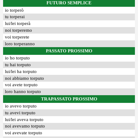
FUTURO SEMPLICE
io torperò
tu torperai
lui/lei torperà
noi torperemo
voi torperete
loro torperanno
PASSATO PROSSIMO
io ho torputo
tu hai torputo
lui/lei ha torputo
noi abbiamo torputo
voi avete torputo
loro hanno torputo
TRAPASSATO PROSSIMO
io avevo torputo
tu avevi torputo
lui/lei aveva torputo
noi avevamo torputo
voi avevate torputo