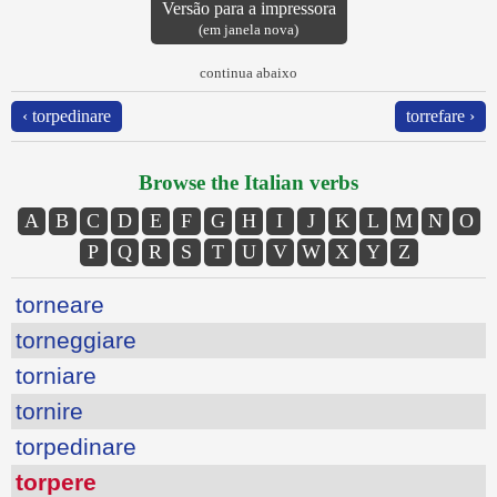
Versão para a impressora
(em janela nova)
continua abaixo
‹ torpedinare
torrefare ›
Browse the Italian verbs
A
B
C
D
E
F
G
H
I
J
K
L
M
N
O
P
Q
R
S
T
U
V
W
X
Y
Z
torneare
torneggiare
torniare
tornire
torpedinare
torpere