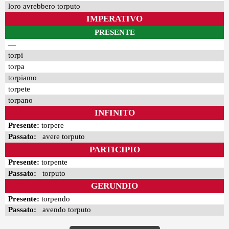
loro avrebbero torputo
IMPERATIVO
PRESENTE
—
torpi
torpa
torpiamo
torpete
torpano
INFINITO
Presente:
torpere
Passato:
avere torputo
PARTICIPIO
Presente:
torpente
Passato:
torputo
GERUNDIO
Presente:
torpendo
Passato:
avendo torputo