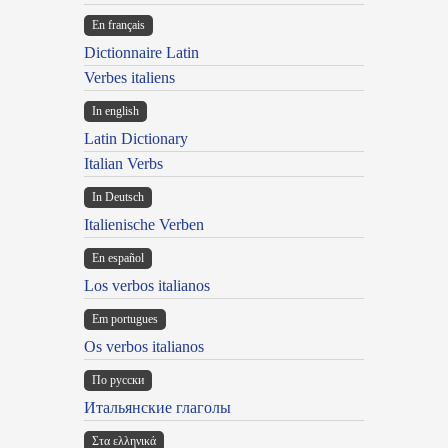
En français
Dictionnaire Latin
Verbes italiens
In english
Latin Dictionary
Italian Verbs
In Deutsch
Italienische Verben
En español
Los verbos italianos
Em portugues
Os verbos italianos
По русски
Итальянские глаголы
Στα ελληνικά