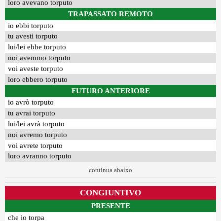
loro avevano torputo
TRAPASSATO REMOTO
io ebbi torputo
tu avesti torputo
lui/lei ebbe torputo
noi avemmo torputo
voi aveste torputo
loro ebbero torputo
FUTURO ANTERIORE
io avrò torputo
tu avrai torputo
lui/lei avrà torputo
noi avremo torputo
voi avrete torputo
loro avranno torputo
continua abaixo
CONGIUNTIVO
PRESENTE
che io torpa