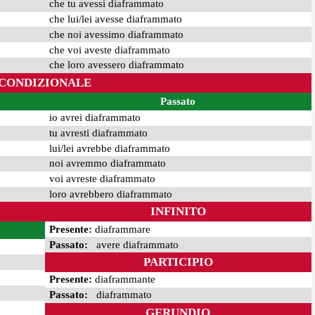
che tu avessi diaframmato
che lui/lei avesse diaframmato
che noi avessimo diaframmato
che voi aveste diaframmato
che loro avessero diaframmato
CONDIZIONALE
Passato
io avrei diaframmato
tu avresti diaframmato
lui/lei avrebbe diaframmato
noi avremmo diaframmato
voi avreste diaframmato
loro avrebbero diaframmato
INFINITO
Presente:
diaframmare
Passato:
avere diaframmato
PARTICIPIO
Presente:
diaframmante
Passato:
diaframmato
GERUNDIO