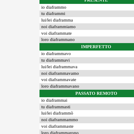
PRESENTE
io diaframmo
tu diaframmi
lui/lei diaframma
noi diaframmiamo
voi diaframmate
loro diaframmano
IMPERFETTO
io diaframmavo
tu diaframmavi
lui/lei diaframmava
noi diaframmavamo
voi diaframmavate
loro diaframmavano
PASSATO REMOTO
io diaframmai
tu diaframmasti
lui/lei diaframmò
noi diaframmammo
voi diaframmaste
loro diaframmarono