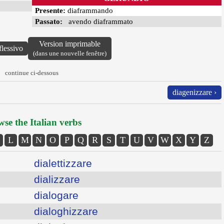
Presente:
diaframmando
Passato:
avendo diaframmato
Version imprimable
flessivo
(dans une nouvelle fenêtre)
continue ci-dessous
diagenizzare ›
se the Italian verbs
L
M
N
O
P
Q
R
S
T
U
V
W
X
Y
Z
dialettizzare
dializzare
dialogare
dialoghizzare