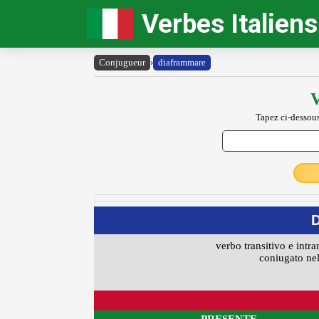
Verbes Italiens
Conjugueur
›
diaframmare
V
Tapez ci-dessous
verbo transitivo e intra
coniugato nel