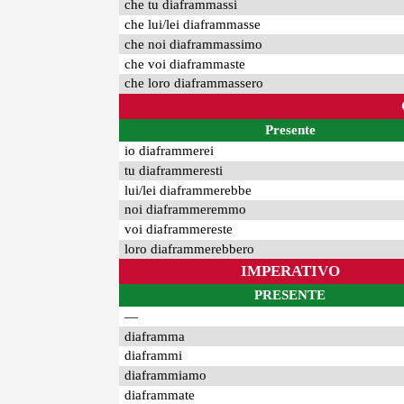
che tu diaframmassi
che lui/lei diaframmasse
che noi diaframmassimo
che voi diaframmaste
che loro diaframmassero
Presente
io diaframmerei
tu diaframmeresti
lui/lei diaframmerebbe
noi diaframmeremmo
voi diaframmereste
loro diaframmerebbero
IMPERATIVO
PRESENTE
—
diaframma
diaframmi
diaframmiamo
diaframmate