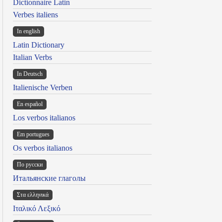
Dictionnaire Latin
Verbes italiens
In english
Latin Dictionary
Italian Verbs
In Deutsch
Italienische Verben
En español
Los verbos italianos
Em portugues
Os verbos italianos
По русски
Итальянские глаголы
Στα ελληνικά
Ιταλικό Λεξικό