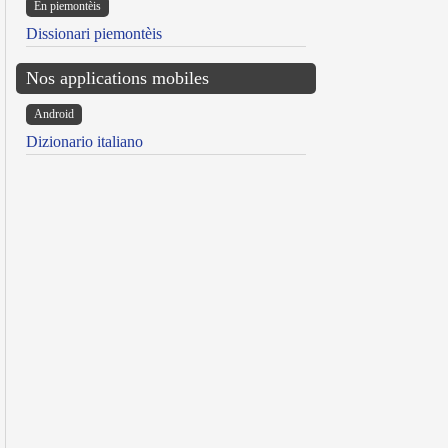
Ën piemontèis
Dissionari piemontèis
Nos applications mobiles
Android
Dizionario italiano