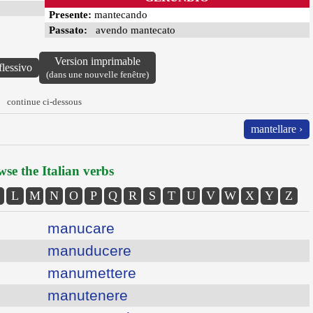
Presente:
mantecando
Passato:
avendo mantecato
Version imprimable
flessivo
(dans une nouvelle fenêtre)
continue ci-dessous
mantellare ›
se the Italian verbs
L
M
N
O
P
Q
R
S
T
U
V
W
X
Y
Z
manucare
manuducere
manumettere
manutenere