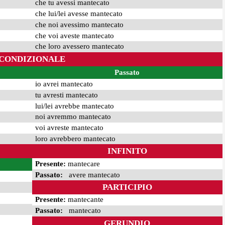
che tu avessi mantecato
che lui/lei avesse mantecato
che noi avessimo mantecato
che voi aveste mantecato
che loro avessero mantecato
CONDIZIONALE
Passato
io avrei mantecato
tu avresti mantecato
lui/lei avrebbe mantecato
noi avremmo mantecato
voi avreste mantecato
loro avrebbero mantecato
INFINITO
Presente:
mantecare
Passato:
avere mantecato
PARTICIPIO
Presente:
mantecante
Passato:
mantecato
GERUNDIO