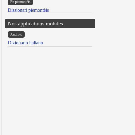
Ën piemontèis
Dissionari piemontèis
Nos applications mobiles
Android
Dizionario italiano