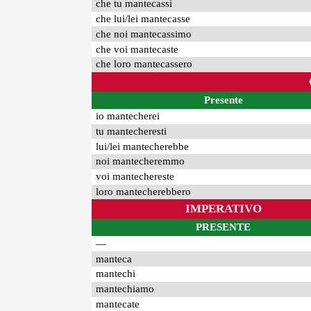
che tu mantecassi
che lui/lei mantecasse
che noi mantecassimo
che voi mantecaste
che loro mantecassero
Presente
io mantecherei
tu mantecheresti
lui/lei mantecherebbe
noi mantecheremmo
voi mantechereste
loro mantecherebbero
IMPERATIVO
PRESENTE
—
manteca
mantechi
mantechiamo
mantecate