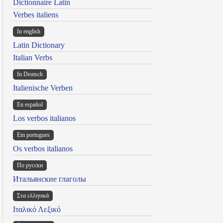
Dictionnaire Latin
Verbes italiens
In english
Latin Dictionary
Italian Verbs
In Deutsch
Italienische Verben
En español
Los verbos italianos
Em portugues
Os verbos italianos
По русски
Итальянские глаголы
Στα ελληνικά
Ιταλικό Λεξικό