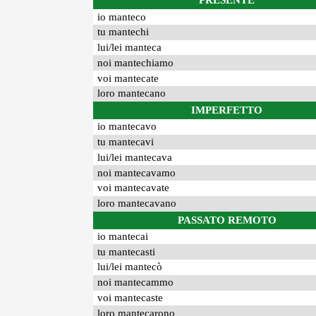
PRESENTE
io manteco
tu mantechi
lui/lei manteca
noi mantechiamo
voi mantecate
loro mantecano
IMPERFETTO
io mantecavo
tu mantecavi
lui/lei mantecava
noi mantecavamo
voi mantecavate
loro mantecavano
PASSATO REMOTO
io mantecai
tu mantecasti
lui/lei mantecò
noi mantecammo
voi mantecaste
loro mantecarono