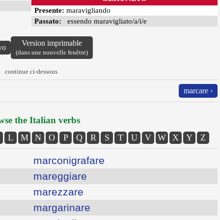
Presente:
maravigliando
Passato:
essendo maravigliato/a/i/e
Version imprimable
vo
(dans une nouvelle fenêtre)
continue ci-dessous
marcare ›
se the Italian verbs
L
M
N
O
P
Q
R
S
T
U
V
W
X
Y
Z
marconigrafare
mareggiare
marezzare
margarinare