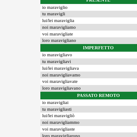
PRESENTE
io maraviglio
tu maravigli
lui/lei maraviglia
noi maravigliamo
voi maravigliate
loro maravigliano
IMPERFETTO
io maravigliavo
tu maravigliavi
lui/lei maravigliava
noi maravigliavamo
voi maravigliavate
loro maravigliavano
PASSATO REMOTO
io maravigliai
tu maravigliasti
lui/lei maravigliò
noi maravigliammo
voi maravigliaste
loro maravigliarono