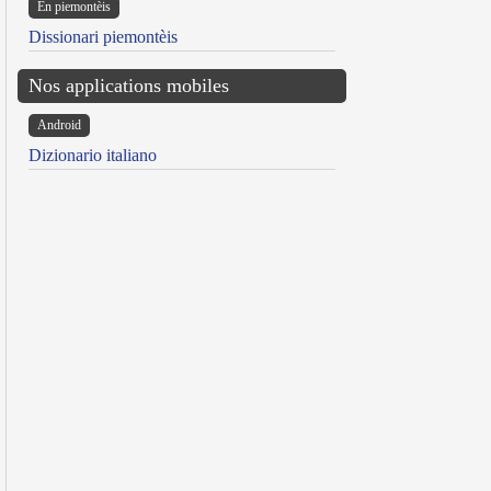
Ën piemontèis
Dissionari piemontèis
Nos applications mobiles
Android
Dizionario italiano