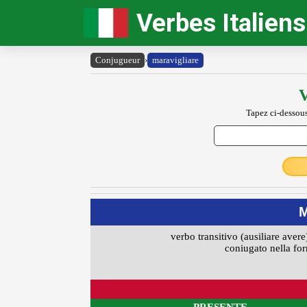
Verbes Italiens
Conjugueur
›
maravigliare
V
Tapez ci-dessous
verbo transitivo (ausiliare avere
coniugato nella for