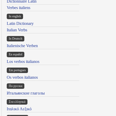
Dictionnaire Latin
Verbes italiens
In english
Latin Dictionary
Italian Verbs
In Deutsch
Italienische Verben
En español
Los verbos italianos
Em portugues
Os verbos italianos
По русски
Итальянские глаголы
Στα ελληνικά
Ιταλικό Λεξικό