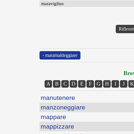
maraviglino
Riflessi
‹ maramaldeggiare
Brow
A
B
C
D
E
F
G
H
I
J
K
manutenere
manzoneggiare
mappare
mappizzare