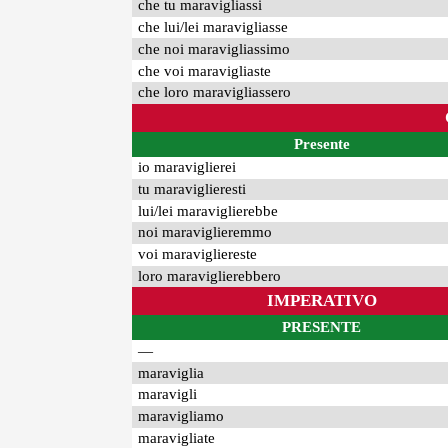
che tu maravigliassi
che lui/lei maravigliasse
che noi maravigliassimo
che voi maravigliaste
che loro maravigliassero
Presente
io maraviglierei
tu maraviglieresti
lui/lei maraviglierebbe
noi maraviglieremmo
voi maravigliereste
loro maraviglierebbero
IMPERATIVO
PRESENTE
—
maraviglia
maravigli
maravigliamo
maravigliate