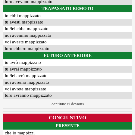
loro avevano mappizzato
TRAPASSATO REMOTO
io ebbi mappizzato
tu avesti mappizzato
lui/lei ebbe mappizzato
noi avemmo mappizzato
voi aveste mappizzato
loro ebbero mappizzato
FUTURO ANTERIORE
io avrò mappizzato
tu avrai mappizzato
lui/lei avrà mappizzato
noi avremo mappizzato
voi avrete mappizzato
loro avranno mappizzato
continue ci-dessous
CONGIUNTIVO
PRESENTE
che io mappizzi