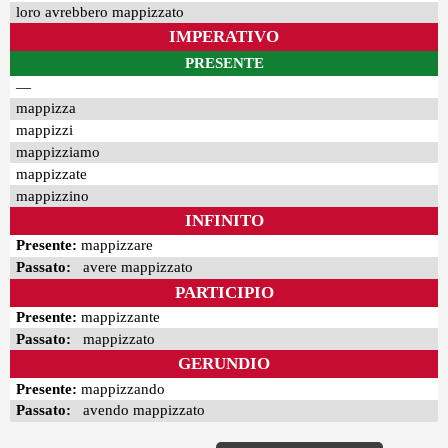
loro avrebbero mappizzato
IMPERATIVO
PRESENTE
—
mappizza
mappizzi
mappizziamo
mappizzate
mappizzino
INFINITO
Presente:
mappizzare
Passato:
avere mappizzato
PARTICIPIO
Presente:
mappizzante
Passato:
mappizzato
GERUNDIO
Presente:
mappizzando
Passato:
avendo mappizzato