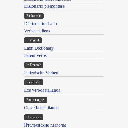
Dizionario piemontese
En français
Dictionnaire Latin
Verbes italiens
In english
Latin Dictionary
Italian Verbs
In Deutsch
Italienische Verben
En español
Los verbos italianos
Em portugues
Os verbos italianos
По русски
Итальянские глаголы