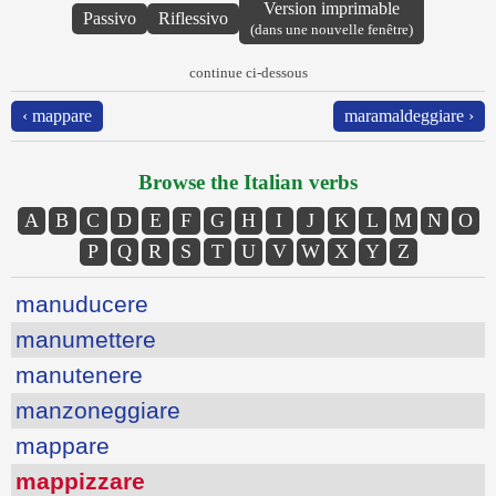
Version imprimable
Passivo
Riflessivo
(dans une nouvelle fenêtre)
continue ci-dessous
‹ mappare
maramaldeggiare ›
Browse the Italian verbs
A
B
C
D
E
F
G
H
I
J
K
L
M
N
O
P
Q
R
S
T
U
V
W
X
Y
Z
manuducere
manumettere
manutenere
manzoneggiare
mappare
mappizzare