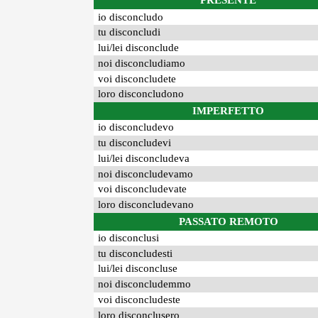
PRESENTE
io disconcludo
tu disconcludi
lui/lei disconclude
noi disconcludiamo
voi disconcludete
loro disconcludono
IMPERFETTO
io disconcludevo
tu disconcludevi
lui/lei disconcludeva
noi disconcludevamo
voi disconcludevate
loro disconcludevano
PASSATO REMOTO
io disconclusi
tu disconcludesti
lui/lei disconcluse
noi disconcludemmo
voi disconcludeste
loro disconclusero