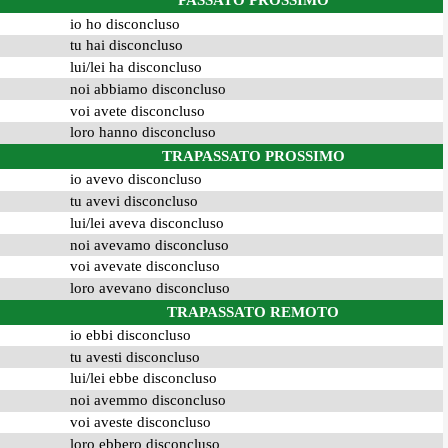
PASSATO PROSSIMO
io ho disconcluso
tu hai disconcluso
lui/lei ha disconcluso
noi abbiamo disconcluso
voi avete disconcluso
loro hanno disconcluso
TRAPASSATO PROSSIMO
io avevo disconcluso
tu avevi disconcluso
lui/lei aveva disconcluso
noi avevamo disconcluso
voi avevate disconcluso
loro avevano disconcluso
TRAPASSATO REMOTO
io ebbi disconcluso
tu avesti disconcluso
lui/lei ebbe disconcluso
noi avemmo disconcluso
voi aveste disconcluso
loro ebbero disconcluso