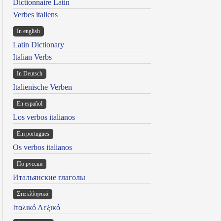
Dictionnaire Latin
Verbes italiens
In english
Latin Dictionary
Italian Verbs
In Deutsch
Italienische Verben
En español
Los verbos italianos
Em portugues
Os verbos italianos
По русски
Итальянские глаголы
Στα ελληνικά
Ιταλικό Λεξικό