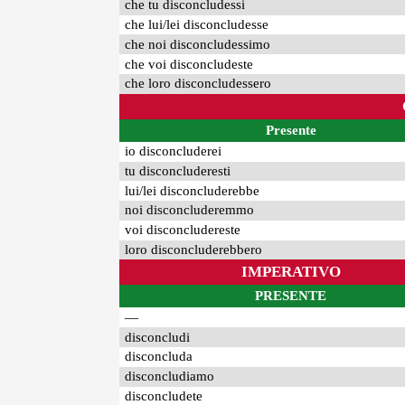
che tu disconcludessi
che lui/lei disconcludesse
che noi disconcludessimo
che voi disconcludeste
che loro disconcludessero
Presente
io disconcluderei
tu disconcluderesti
lui/lei disconcluderebbe
noi disconcluderemmo
voi disconcludereste
loro disconcluderebbero
IMPERATIVO
PRESENTE
—
disconcludi
disconcluda
disconcludiamo
disconcludete