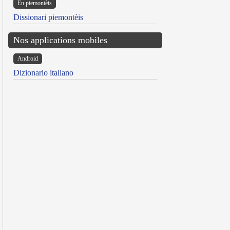
Ën piemontèis
Dissionari piemontèis
Nos applications mobiles
Android
Dizionario italiano