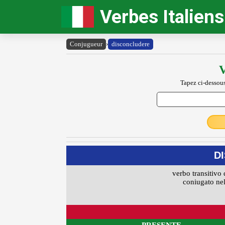
Verbes Italiens
Conjugueur
›
disconcludere
V
Tapez ci-dessous
D
verbo transitivo 
coniugato nel