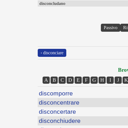
disconcludano
Passivo
Ri
‹ disconciare
Brow
A
B
C
D
E
F
G
H
I
J
K
discomporre
disconcentrare
disconcertare
disconchiudere