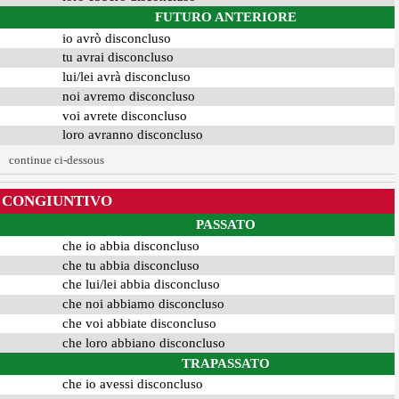
FUTURO ANTERIORE
io avrò disconcluso
tu avrai disconcluso
lui/lei avrà disconcluso
noi avremo disconcluso
voi avrete disconcluso
loro avranno disconcluso
continue ci-dessous
CONGIUNTIVO
PASSATO
che io abbia disconcluso
che tu abbia disconcluso
che lui/lei abbia disconcluso
che noi abbiamo disconcluso
che voi abbiate disconcluso
che loro abbiano disconcluso
TRAPASSATO
che io avessi disconcluso