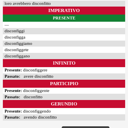
loro avrebbero disconfitto
IMPERATIVO
PRESENTE
—
disconfiggi
disconfigga
disconfiggiamo
disconfiggete
disconfiggano
INFINITO
Presente:
disconfiggere
Passato:
avere disconfitto
PARTICIPIO
Presente:
disconfiggente
Passato:
disconfitto
GERUNDIO
Presente:
disconfiggendo
Passato:
avendo disconfitto