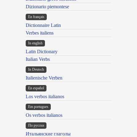
Dizionario piemontese
En français
Dictionnaire Latin
Verbes italiens
In english
Latin Dictionary
Italian Verbs
In Deutsch
Italienische Verben
En español
Los verbos italianos
Em portugues
Os verbos italianos
По русски
Итальянские глаголы