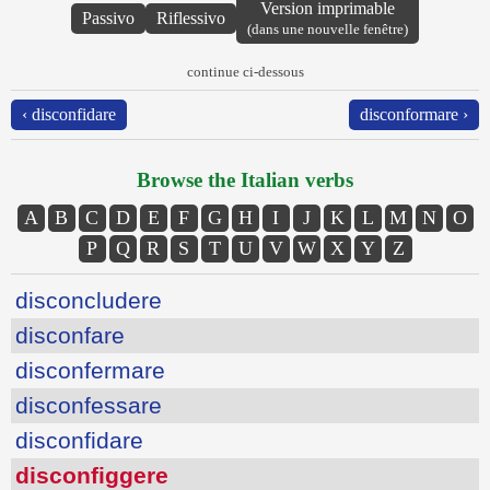
Version imprimable
Passivo
Riflessivo
(dans une nouvelle fenêtre)
continue ci-dessous
‹ disconfidare
disconformare ›
Browse the Italian verbs
A
B
C
D
E
F
G
H
I
J
K
L
M
N
O
P
Q
R
S
T
U
V
W
X
Y
Z
disconcludere
disconfare
disconfermare
disconfessare
disconfidare
disconfiggere