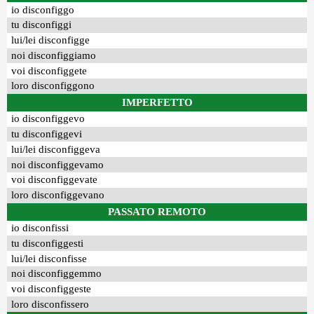
io disconfiggo
tu disconfiggi
lui/lei disconfigge
noi disconfiggiamo
voi disconfiggete
loro disconfiggono
IMPERFETTO
io disconfiggevo
tu disconfiggevi
lui/lei disconfiggeva
noi disconfiggevamo
voi disconfiggevate
loro disconfiggevano
PASSATO REMOTO
io disconfissi
tu disconfiggesti
lui/lei disconfisse
noi disconfiggemmo
voi disconfiggeste
loro disconfissero