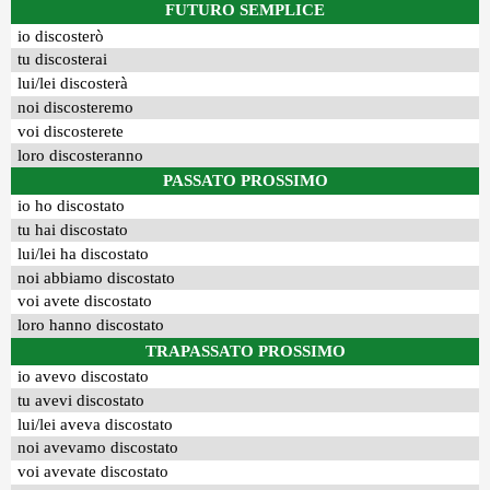
FUTURO SEMPLICE
io discosterò
tu discosterai
lui/lei discosterà
noi discosteremo
voi discosterete
loro discosteranno
PASSATO PROSSIMO
io ho discostato
tu hai discostato
lui/lei ha discostato
noi abbiamo discostato
voi avete discostato
loro hanno discostato
TRAPASSATO PROSSIMO
io avevo discostato
tu avevi discostato
lui/lei aveva discostato
noi avevamo discostato
voi avevate discostato