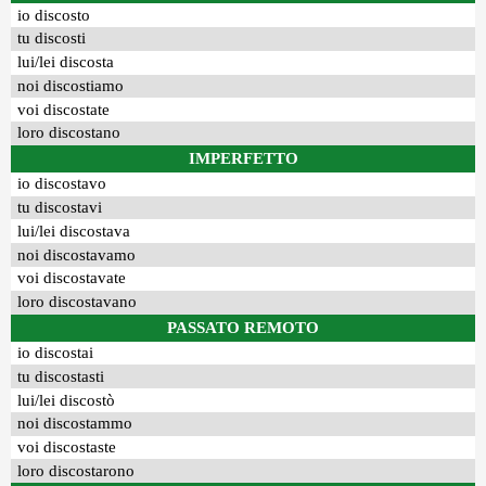
io discosto
tu discosti
lui/lei discosta
noi discostiamo
voi discostate
loro discostano
IMPERFETTO
io discostavo
tu discostavi
lui/lei discostava
noi discostavamo
voi discostavate
loro discostavano
PASSATO REMOTO
io discostai
tu discostasti
lui/lei discostò
noi discostammo
voi discostaste
loro discostarono