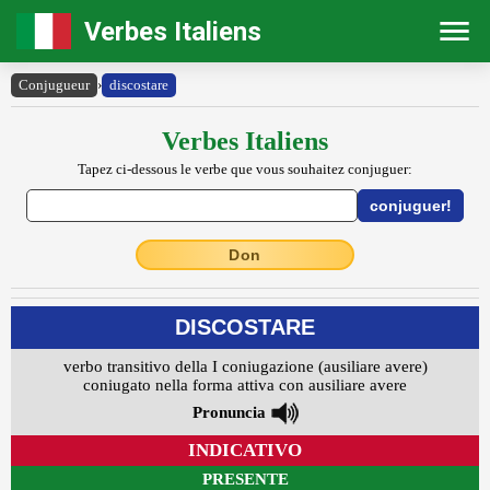
Verbes Italiens
Conjugueur
›
discostare
Verbes Italiens
Tapez ci-dessous le verbe que vous souhaitez conjuguer:
Don
DISCOSTARE
verbo transitivo della I coniugazione (ausiliare avere)
coniugato nella forma attiva con ausiliare avere
Pronuncia
INDICATIVO
PRESENTE