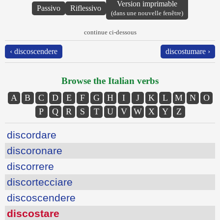
Version imprimable
Passivo
Riflessivo
(dans une nouvelle fenêtre)
continue ci-dessous
‹ discoscendere
discostumare ›
Browse the Italian verbs
A
B
C
D
E
F
G
H
I
J
K
L
M
N
O
P
Q
R
S
T
U
V
W
X
Y
Z
discordare
discoronare
discorrere
discortecciare
discoscendere
discostare