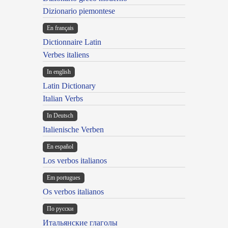
Dizionario piemontese
En français
Dictionnaire Latin
Verbes italiens
In english
Latin Dictionary
Italian Verbs
In Deutsch
Italienische Verben
En español
Los verbos italianos
Em portugues
Os verbos italianos
По русски
Итальянские глаголы