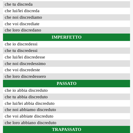
che tu discreda
che lui/lei discreda
che noi discrediamo
che voi discrediate
che loro discredano
IMPERFETTO
che io discredessi
che tu discredessi
che lui/lei discredesse
che noi discredessimo
che voi discredeste
che loro discredessero
PASSATO
che io abbia discreduto
che tu abbia discreduto
che lui/lei abbia discreduto
che noi abbiamo discreduto
che voi abbiate discreduto
che loro abbiano discreduto
TRAPASSATO