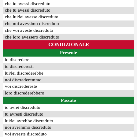
che io avessi discreduto
che tu avessi discreduto
che lui/lei avesse discreduto
che noi avessimo discreduto
che voi aveste discreduto
che loro avessero discreduto
CONDIZIONALE
Presente
io discrederei
tu discrederesti
lui/lei discrederebbe
noi discrederemmo
voi discredereste
loro discrederebbero
Passato
io avrei discreduto
tu avresti discreduto
lui/lei avrebbe discreduto
noi avremmo discreduto
voi avreste discreduto