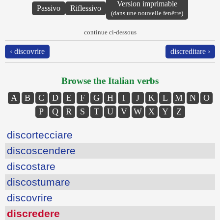
Version imprimable
Passivo
Riflessivo
(dans une nouvelle fenêtre)
continue ci-dessous
‹ discovrire
discreditare ›
Browse the Italian verbs
A
B
C
D
E
F
G
H
I
J
K
L
M
N
O
P
Q
R
S
T
U
V
W
X
Y
Z
discortecciare
discoscendere
discostare
discostumare
discovrire
discredere