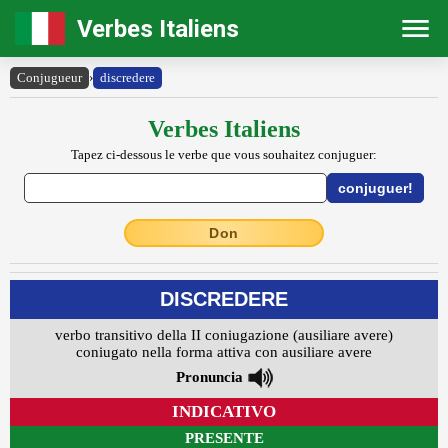
Verbes Italiens
Conjugueur
›
discredere
Verbes Italiens
Tapez ci-dessous le verbe que vous souhaitez conjuguer:
Don
DISCREDERE
verbo transitivo della II coniugazione (ausiliare avere)
coniugato nella forma attiva con ausiliare avere
Pronuncia
INDICATIVO
PRESENTE