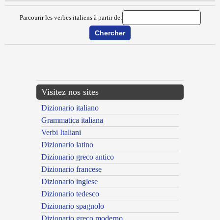
Parcourir les verbes italiens à partir de:
{{ID:DISCREDERE100}}
---CACHE---
Visitez nos sites
Dizionario italiano
Grammatica italiana
Verbi Italiani
Dizionario latino
Dizionario greco antico
Dizionario francese
Dizionario inglese
Dizionario tedesco
Dizionario spagnolo
Dizionario greco moderno