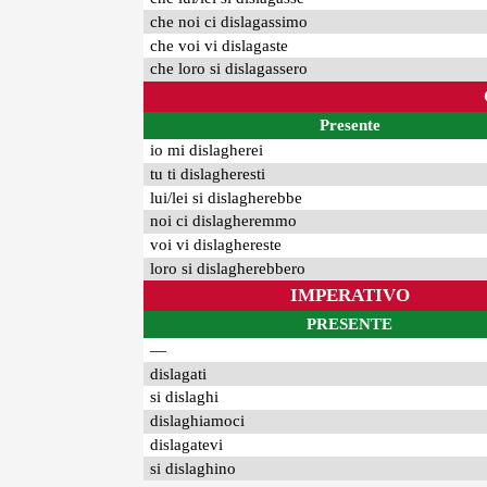
che noi ci dislagassimo
che voi vi dislagaste
che loro si dislagassero
Presente
io mi dislagherei
tu ti dislagheresti
lui/lei si dislagherebbe
noi ci dislagheremmo
voi vi dislaghereste
loro si dislagherebbero
IMPERATIVO
PRESENTE
—
dislagati
si dislaghi
dislaghiamoci
dislagatevi
si dislaghino