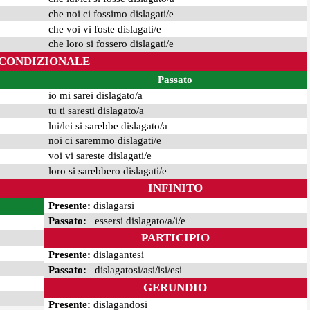
che noi ci fossimo dislagati/e
che voi vi foste dislagati/e
che loro si fossero dislagati/e
CONDIZIONALE
Passato
io mi sarei dislagato/a
tu ti saresti dislagato/a
lui/lei si sarebbe dislagato/a
noi ci saremmo dislagati/e
voi vi sareste dislagati/e
loro si sarebbero dislagati/e
INFINITO
Presente:
dislagarsi
Passato:
essersi dislagato/a/i/e
PARTICIPIO
Presente:
dislagantesi
Passato:
dislagatosi/asi/isi/esi
GERUNDIO
Presente:
dislagandosi