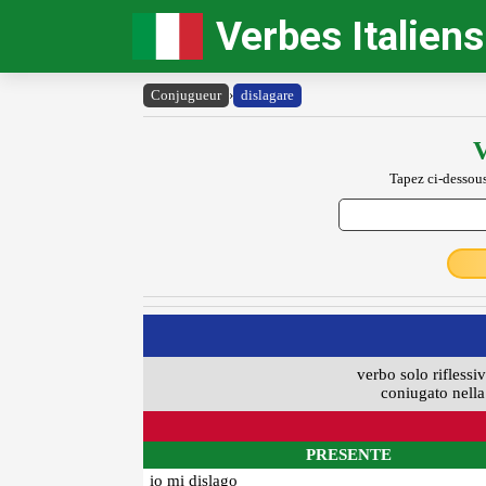
Verbes Italiens
Conjugueur
›
dislagare
V
Tapez ci-dessous
verbo solo riflessi
coniugato nella 
PRESENTE
io mi dislago