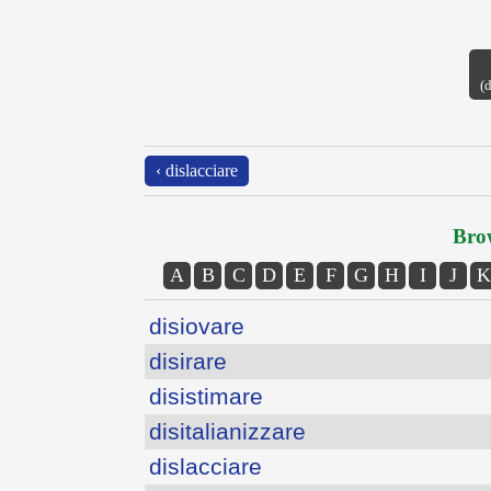
(
‹ dislacciare
Brow
A
B
C
D
E
F
G
H
I
J
K
disiovare
disirare
disistimare
disitalianizzare
dislacciare