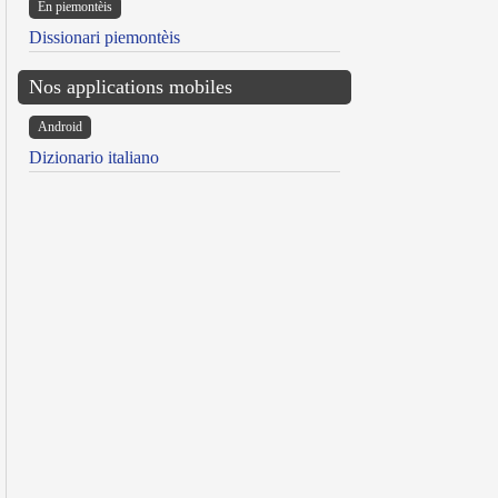
Ën piemontèis
Dissionari piemontèis
Nos applications mobiles
Android
Dizionario italiano