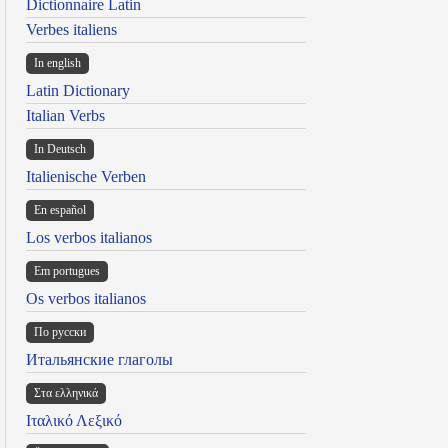
Dictionnaire Latin
Verbes italiens
In english
Latin Dictionary
Italian Verbs
In Deutsch
Italienische Verben
En español
Los verbos italianos
Em portugues
Os verbos italianos
По русски
Итальянские глаголы
Στα ελληνικά
Ιταλικό Λεξικό