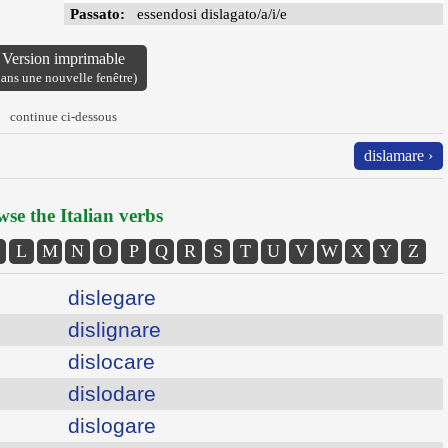
Passato:
essendosi dislagato/a/i/e
Version imprimable
dans une nouvelle fenêtre)
continue ci-dessous
dislamare ›
se the Italian verbs
L
M
N
O
P
Q
R
S
T
U
V
W
X
Y
Z
dislegare
dislignare
dislocare
dislodare
dislogare