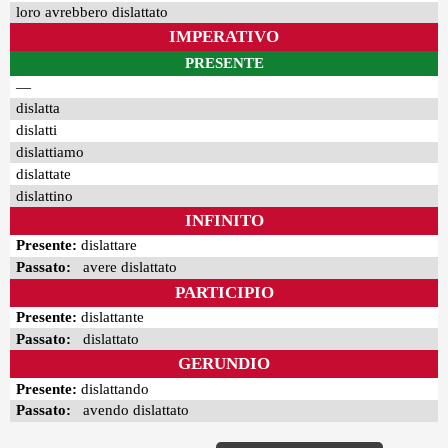
loro avrebbero dislattato
IMPERATIVO
PRESENTE
—
dislatta
dislatti
dislattiamo
dislattate
dislattino
INFINITO
Presente:
dislattare
Passato:
avere dislattato
PARTICIPIO
Presente:
dislattante
Passato:
dislattato
GERUNDIO
Presente:
dislattando
Passato:
avendo dislattato