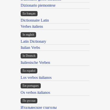
Dizionario piemontese
En français
Dictionnaire Latin
Verbes italiens
In english
Latin Dictionary
Italian Verbs
In Deutsch
Italienische Verben
En español
Los verbos italianos
Em portugues
Os verbos italianos
По русски
Итальянские глаголы