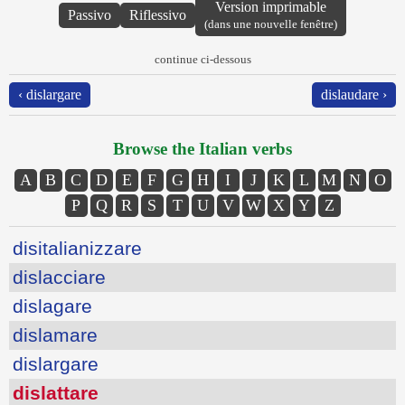
Version imprimable
Passivo
Riflessivo
(dans une nouvelle fenêtre)
continue ci-dessous
‹ dislargare
dislaudare ›
Browse the Italian verbs
A
B
C
D
E
F
G
H
I
J
K
L
M
N
O
P
Q
R
S
T
U
V
W
X
Y
Z
disitalianizzare
dislacciare
dislagare
dislamare
dislargare
dislattare