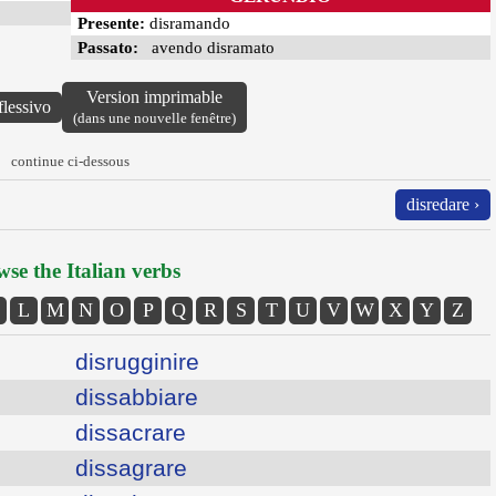
Presente:
disramando
Passato:
avendo disramato
Version imprimable
flessivo
(dans une nouvelle fenêtre)
continue ci-dessous
disredare ›
se the Italian verbs
L
M
N
O
P
Q
R
S
T
U
V
W
X
Y
Z
disrugginire
dissabbiare
dissacrare
dissagrare