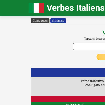
Verbes Italiens
Conjugueur
›
disramare
V
Tapez ci-dessous
verbo transitivo 
coniugato nel