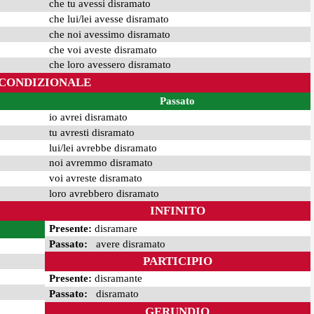
che tu avessi disramato
che lui/lei avesse disramato
che noi avessimo disramato
che voi aveste disramato
che loro avessero disramato
CONDIZIONALE
Passato
io avrei disramato
tu avresti disramato
lui/lei avrebbe disramato
noi avremmo disramato
voi avreste disramato
loro avrebbero disramato
INFINITO
Presente:
disramare
Passato:
avere disramato
PARTICIPIO
Presente:
disramante
Passato:
disramato
GERUNDIO