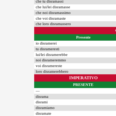
che tu disramassi
che lui/lei disramasse
che noi disramassimo
che voi disramaste
che loro disramassero
Presente
io disramerei
tu disrameresti
lui/lei disramerebbe
noi disrameremmo
voi disramereste
loro disramerebbero
IMPERATIVO
PRESENTE
—
disrama
disrami
disramiamo
disramate