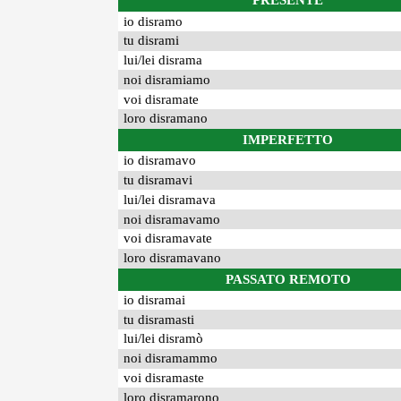
PRESENTE
io disramo
tu disrami
lui/lei disrama
noi disramiamo
voi disramate
loro disramano
IMPERFETTO
io disramavo
tu disramavi
lui/lei disramava
noi disramavamo
voi disramavate
loro disramavano
PASSATO REMOTO
io disramai
tu disramasti
lui/lei disramò
noi disramammo
voi disramaste
loro disramarono