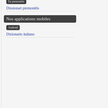
Ën piemontèis
Dissionari piemontèis
Nos applications mobiles
Android
Dizionario italiano