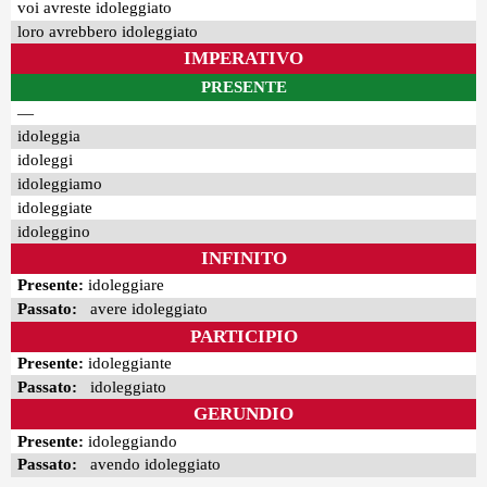
voi avreste idoleggiato
loro avrebbero idoleggiato
IMPERATIVO
PRESENTE
—
idoleggia
idoleggi
idoleggiamo
idoleggiate
idoleggino
INFINITO
Presente:
idoleggiare
Passato:
avere idoleggiato
PARTICIPIO
Presente:
idoleggiante
Passato:
idoleggiato
GERUNDIO
Presente:
idoleggiando
Passato:
avendo idoleggiato