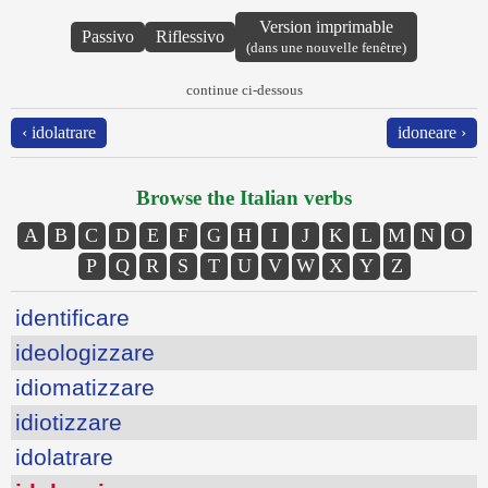
Version imprimable
Passivo
Riflessivo
(dans une nouvelle fenêtre)
continue ci-dessous
‹ idolatrare
idoneare ›
Browse the Italian verbs
A
B
C
D
E
F
G
H
I
J
K
L
M
N
O
P
Q
R
S
T
U
V
W
X
Y
Z
identificare
ideologizzare
idiomatizzare
idiotizzare
idolatrare