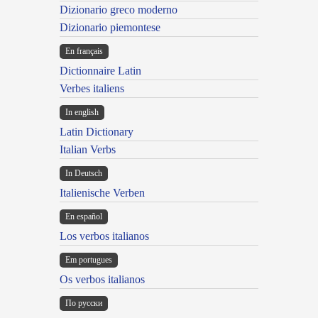
Dizionario greco moderno
Dizionario piemontese
En français
Dictionnaire Latin
Verbes italiens
In english
Latin Dictionary
Italian Verbs
In Deutsch
Italienische Verben
En español
Los verbos italianos
Em portugues
Os verbos italianos
По русски