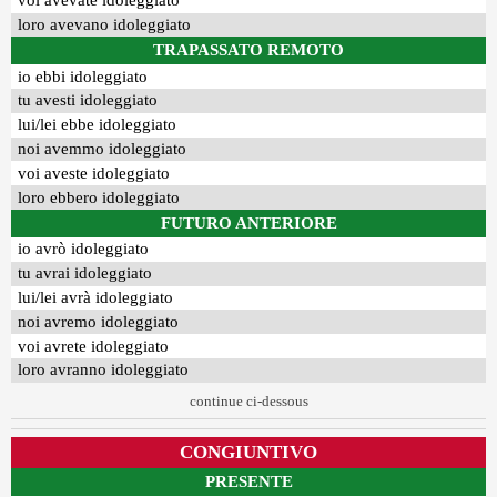
voi avevate idoleggiato
loro avevano idoleggiato
TRAPASSATO REMOTO
io ebbi idoleggiato
tu avesti idoleggiato
lui/lei ebbe idoleggiato
noi avemmo idoleggiato
voi aveste idoleggiato
loro ebbero idoleggiato
FUTURO ANTERIORE
io avrò idoleggiato
tu avrai idoleggiato
lui/lei avrà idoleggiato
noi avremo idoleggiato
voi avrete idoleggiato
loro avranno idoleggiato
continue ci-dessous
CONGIUNTIVO
PRESENTE