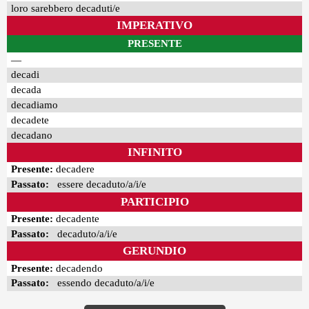
loro sarebbero decaduti/e
IMPERATIVO
PRESENTE
—
decadi
decada
decadiamo
decadete
decadano
INFINITO
Presente:
decadere
Passato:
essere decaduto/a/i/e
PARTICIPIO
Presente:
decadente
Passato:
decaduto/a/i/e
GERUNDIO
Presente:
decadendo
Passato:
essendo decaduto/a/i/e