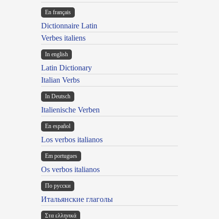
En français
Dictionnaire Latin
Verbes italiens
In english
Latin Dictionary
Italian Verbs
In Deutsch
Italienische Verben
En español
Los verbos italianos
Em portugues
Os verbos italianos
По русски
Итальянские глаголы
Στα ελληνικά