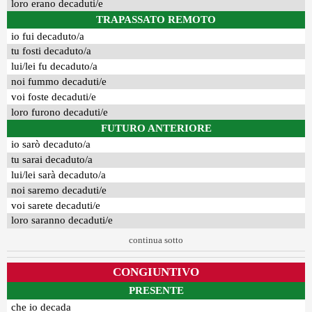
loro erano decaduti/e
TRAPASSATO REMOTO
io fui decaduto/a
tu fosti decaduto/a
lui/lei fu decaduto/a
noi fummo decaduti/e
voi foste decaduti/e
loro furono decaduti/e
FUTURO ANTERIORE
io sarò decaduto/a
tu sarai decaduto/a
lui/lei sarà decaduto/a
noi saremo decaduti/e
voi sarete decaduti/e
loro saranno decaduti/e
continua sotto
CONGIUNTIVO
PRESENTE
che io decada