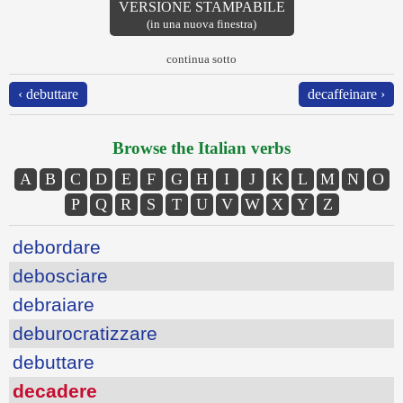
VERSIONE STAMPABILE
(in una nuova finestra)
continua sotto
‹ debuttare
decaffeinare ›
Browse the Italian verbs
A
B
C
D
E
F
G
H
I
J
K
L
M
N
O
P
Q
R
S
T
U
V
W
X
Y
Z
debordare
debosciare
debraiare
deburocratizzare
debuttare
decadere