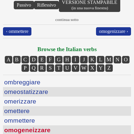
VERSIONE STAMPABILE
Passivo
Riflessivo
(in una nuova finestra)
continua sotto
‹ ommettere
omogenizzare ›
Browse the Italian verbs
A
B
C
D
E
F
G
H
I
J
K
L
M
N
O
P
Q
R
S
T
U
V
W
X
Y
Z
ombreggiare
omeostatizzare
omerizzare
omettere
ommettere
omogeneizzare