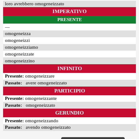
loro avrebbero omogeneizzato
IMPERATIVO
PRESENTE
—
omogeneizza
omogeneizzi
omogeneizziamo
omogeneizzate
omogeneizzino
INFINITO
Presente:
omogeneizzare
Passato:
avere omogeneizzato
PARTICIPIO
Presente:
omogeneizzante
Passato:
omogeneizzato
GERUNDIO
Presente:
omogeneizzando
Passato:
avendo omogeneizzato