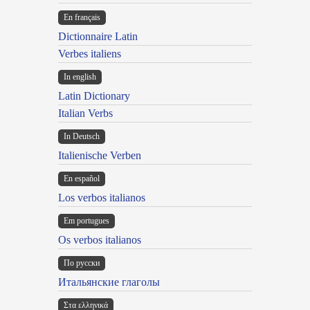
En français
Dictionnaire Latin
Verbes italiens
In english
Latin Dictionary
Italian Verbs
In Deutsch
Italienische Verben
En español
Los verbos italianos
Em portugues
Os verbos italianos
По русски
Итальянские глаголы
Στα ελληνικά