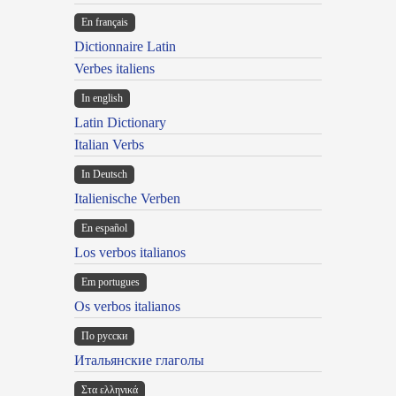
En français
Dictionnaire Latin
Verbes italiens
In english
Latin Dictionary
Italian Verbs
In Deutsch
Italienische Verben
En español
Los verbos italianos
Em portugues
Os verbos italianos
По русски
Итальянские глаголы
Στα ελληνικά