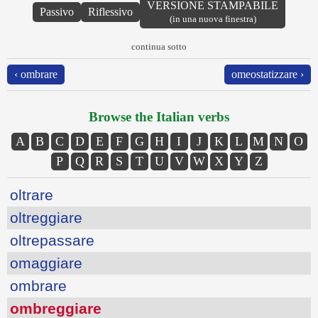
VERSIONE STAMPABILE
Passivo
Riflessivo
(in una nuova finestra)
continua sotto
‹ ombrare
omeostatizzare ›
Browse the Italian verbs
A
B
C
D
E
F
G
H
I
J
K
L
M
N
O
P
Q
R
S
T
U
V
W
X
Y
Z
oltrare
oltreggiare
oltrepassare
omaggiare
ombrare
ombreggiare