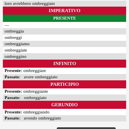
loro avrebbero ombreggiato
IMPERATIVO
PRESENTE
—
ombreggia
ombreggi
ombreggiamo
ombreggiate
ombreggino
INFINITO
Presente:
ombreggiare
Passato:
avere ombreggiato
PARTICIPIO
Presente:
ombreggiante
Passato:
ombreggiato
GERUNDIO
Presente:
ombreggiando
Passato:
avendo ombreggiato