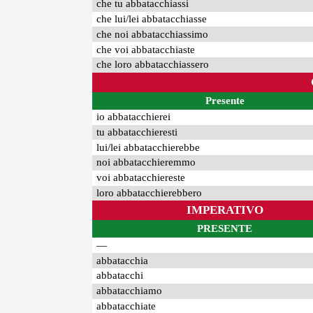
che tu abbatacchiassi
che lui/lei abbatacchiasse
che noi abbatacchiassimo
che voi abbatacchiaste
che loro abbatacchiassero
Presente
io abbatacchierei
tu abbatacchieresti
lui/lei abbatacchierebbe
noi abbatacchieremmo
voi abbatacchiereste
loro abbatacchierebbero
IMPERATIVO
PRESENTE
—
abbatacchia
abbatacchi
abbatacchiamo
abbatacchiate