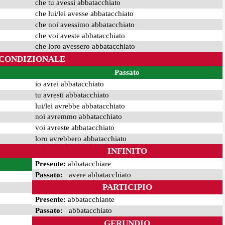
che tu avessi abbatacchiato
che lui/lei avesse abbatacchiato
che noi avessimo abbatacchiato
che voi aveste abbatacchiato
che loro avessero abbatacchiato
CONDIZIONALE
Passato
io avrei abbatacchiato
tu avresti abbatacchiato
lui/lei avrebbe abbatacchiato
noi avremmo abbatacchiato
voi avreste abbatacchiato
loro avrebbero abbatacchiato
INFINITO
Presente:
abbatacchiare
Passato:
avere abbatacchiato
PARTICIPIO
Presente:
abbatacchiante
Passato:
abbatacchiato
GERUNDIO