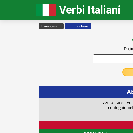
Verbi Italiani
Coniugatore
›
abbatacchiare
Digit
A
verbo transitivo 
coniugato nel