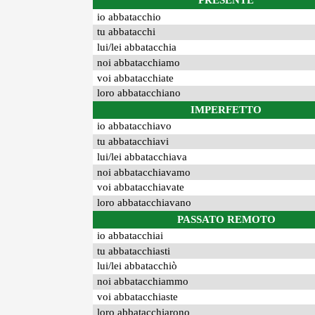
PRESENTE
io abbatacchio
tu abbatacchi
lui/lei abbatacchia
noi abbatacchiamo
voi abbatacchiate
loro abbatacchiano
IMPERFETTO
io abbatacchiavo
tu abbatacchiavi
lui/lei abbatacchiava
noi abbatacchiavamo
voi abbatacchiavate
loro abbatacchiavano
PASSATO REMOTO
io abbatacchiai
tu abbatacchiasti
lui/lei abbatacchiò
noi abbatacchiammo
voi abbatacchiaste
loro abbatacchiarono