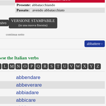
Presente:
abbatacchiando
Passato:
avendo abbatacchiato
VERSIONE STAMPABILE
ssivo
(in una nuova finestra)
continua sotto
abbattere ›
se the Italian verbs
L
M
N
O
P
Q
R
S
T
U
V
W
X
Y
Z
abbendare
abbeverare
abbiadare
abbicare