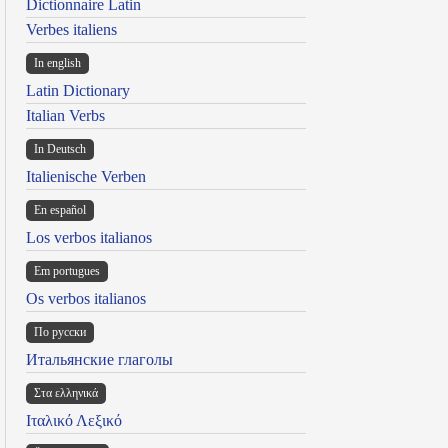
Dictionnaire Latin
Verbes italiens
In english
Latin Dictionary
Italian Verbs
In Deutsch
Italienische Verben
En español
Los verbos italianos
Em portugues
Os verbos italianos
По русски
Итальянские глаголы
Στα ελληνικά
Ιταλικό Λεξικό