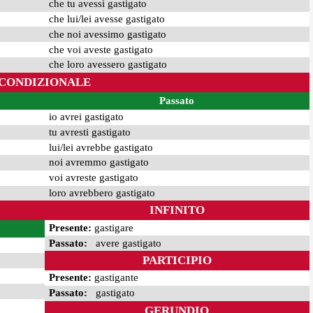
che tu avessi gastigato
che lui/lei avesse gastigato
che noi avessimo gastigato
che voi aveste gastigato
che loro avessero gastigato
CONDIZIONALE
Passato
io avrei gastigato
tu avresti gastigato
lui/lei avrebbe gastigato
noi avremmo gastigato
voi avreste gastigato
loro avrebbero gastigato
INFINITO
Presente:
gastigare
Passato:
avere gastigato
PARTICIPIO
Presente:
gastigante
Passato:
gastigato
GERUNDIO