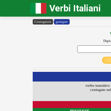
Verbi Italiani
Coniugatore
›
gastigare
Digit
verbo transitivo 
coniugato nel