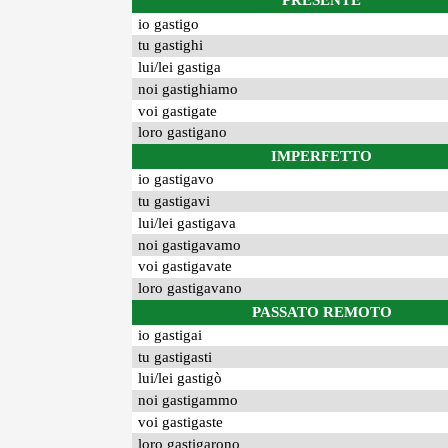
PRESENTE
io gastigo
tu gastighi
lui/lei gastiga
noi gastighiamo
voi gastigate
loro gastigano
IMPERFETTO
io gastigavo
tu gastigavi
lui/lei gastigava
noi gastigavamo
voi gastigavate
loro gastigavano
PASSATO REMOTO
io gastigai
tu gastigasti
lui/lei gastigò
noi gastigammo
voi gastigaste
loro gastigarono