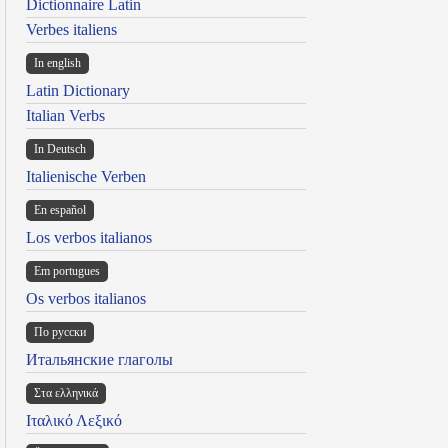
Dictionnaire Latin
Verbes italiens
In english
Latin Dictionary
Italian Verbs
In Deutsch
Italienische Verben
En español
Los verbos italianos
Em portugues
Os verbos italianos
По русски
Итальянские глаголы
Στα ελληνικά
Ιταλικό Λεξικό