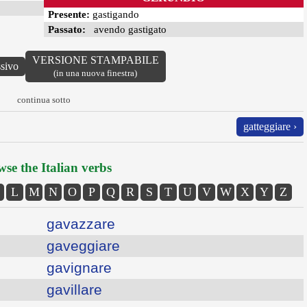
Presente:
gastigando
Passato:
avendo gastigato
VERSIONE STAMPABILE
ssivo
(in una nuova finestra)
continua sotto
gatteggiare ›
se the Italian verbs
L
M
N
O
P
Q
R
S
T
U
V
W
X
Y
Z
gavazzare
gaveggiare
gavignare
gavillare